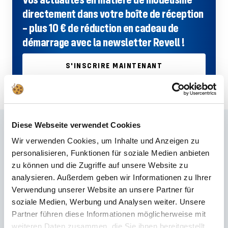
directement dans votre boîte de réception
– plus 10 € de réduction en cadeau de
démarrage avec la newsletter Revell !
S'INSCRIRE MAINTENANT
Diese Webseite verwendet Cookies
Questions fréquemment posées
Wir verwenden Cookies, um Inhalte und Anzeigen zu
personalisieren, Funktionen für soziale Medien anbieten
Vous n'avez pas trouvé la bonne réponse dans la FAQ ou vous souhaitez
zu können und die Zugriffe auf unsere Website zu
en savoir plus sur nos produits ? Le nôtre
Service client
est à vos côtés
pour vous conseiller et vous soutenir – rapidement, de manière
analysieren. Außerdem geben wir Informationen zu Ihrer
compétente et personnelle. Qu'il s'agisse de détails techniques, de
Verwendung unserer Website an unsere Partner für
pièces de rechange ou de conseils d'utilisation : nous sommes là pour
soziale Medien, Werbung und Analysen weiter. Unsere
vous.
Partner führen diese Informationen möglicherweise mit
weiteren Daten zusammen, die Sie ihnen bereitgestellt