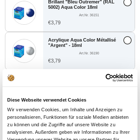
Brillant "Bleu Outremer" (RAL
5002) Aqua Color 18ml
Art.Nr. 36151
€3,79
Acrylique Aqua Color Métallisé
"Argent" - 18ml
Art.Nr. 36190
€3,79
Acrylique Aqua Color
"Aluminium" métallisé - 18ml
Art.Nr. 36199
€3,79
Diese Webseite verwendet Cookies
Wir verwenden Cookies, um Inhalte und Anzeigen zu
personalisieren, Funktionen für soziale Medien anbieten
zu können und die Zugriffe auf unsere Website zu
Trouver d'autres offres adaptées
analysieren. Außerdem geben wir Informationen zu Ihrer
Verwendung unserer Website an unsere Partner für