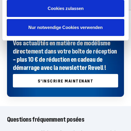
Ajouter
Ajouter
l'offre
l'offre
Cookies zulassen
Nur notwendige Cookies verwenden
10€ CADEAU
Vos actualités en matière de modélisme
directement dans votre boîte de réception
– plus 10 € de réduction en cadeau de
démarrage avec la newsletter Revell !
S'INSCRIRE MAINTENANT
Questions fréquemment posées