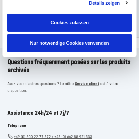
S.W.A.T."
Details zeigen
Prix
Prix
Prix
Prix
€59,99
€48,99
€30,99
€29,99
régulier
de
régulier
de
Cookies zulassen
Ajouter
Ajouter
l'offre
l'offre
Nur notwendige Cookies verwenden
Questions fréquemment posées sur les produits
archivés
Avez-vous d'autres questions ? Le nôtre
Service client
est à votre
disposition.
Assistance 24h/24 et 7j/7
Téléphone
+49 (0) 800 22 77 372 / +43 (0) 662 88 921 333