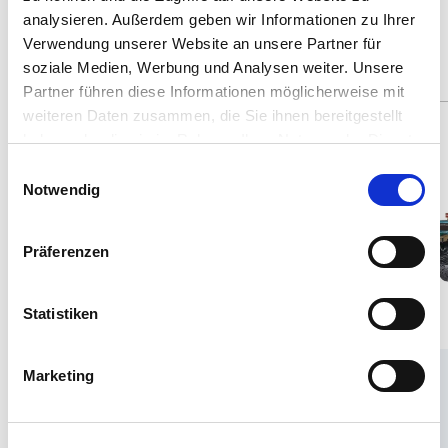
Produits actuels qui pourraient vous
analysieren. Außerdem geben wir Informationen zu Ihrer
Verwendung unserer Website an unsere Partner für
intéresser
soziale Medien, Werbung und Analysen weiter. Unsere
Partner führen diese Informationen möglicherweise mit
weiteren Daten zusammen, die Sie ihnen bereitgestellt
Spare: 18%
Spare: 3%
haben oder die sie im Rahmen Ihrer Nutzung der Dienste
gesammelt haben.
Einwilligungsauswahl
Notwendig
Präferenzen
Statistiken
Marketing
1:16
8
1:16
8
Art. Nr 244379090
Art. Nr 244729090
Camion RC "Camion Tactique
Camion RC "Mounty"