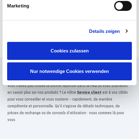
Marketing
– plus 10 € de réduction en cadeau de
démarrage avec la newsletter Revell !
S'INSCRIRE MAINTENANT
Details zeigen
Cookies zulassen
Questions fréquemment posées
Nur notwendige Cookies verwenden
Vous n'avez pas trouvé la bonne réponse dans la FAQ ou vous souhaitez
en savoir plus sur nos produits ? Le nôtre
Service client
est à vos côtés
pour vous conseiller et vous soutenir – rapidement, de manière
compétente et personnelle. Qu'il s'agisse de détails techniques, de
pièces de rechange ou de conseils d'utilisation : nous sommes là pour
vous.