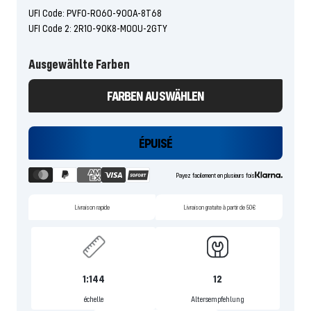
UFI Code: PVF0-R060-900A-8T68
UFI Code 2: 2R10-90K8-M00U-2GTY
Ausgewählte Farben
FARBEN AUSWÄHLEN
ÉPUISÉ
Payez facilement en plusieurs fois
Livraison rapide
Livraison gratuite à partir de 50€
1:144
12
échelle
Altersempfehlung