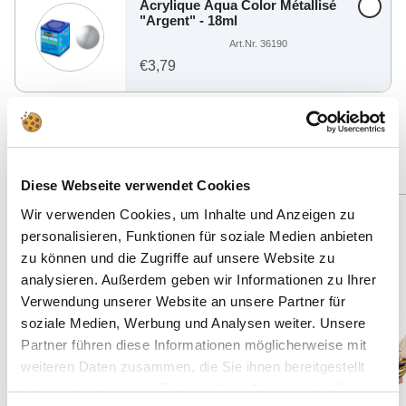
Acrylique Aqua Color Métallisé
"Argent" - 18ml
Art.Nr. 36190
€3,79
Trouver d'autres offres adaptées
Diese Webseite verwendet Cookies
Wir verwenden Cookies, um Inhalte und Anzeigen zu
Spare: 2%
personalisieren, Funktionen für soziale Medien anbieten
269 Teile
zu können und die Zugriffe auf unsere Website zu
analysieren. Außerdem geben wir Informationen zu Ihrer
Verwendung unserer Website an unsere Partner für
soziale Medien, Werbung und Analysen weiter. Unsere
Partner führen diese Informationen möglicherweise mit
weiteren Daten zusammen, die Sie ihnen bereitgestellt
haben oder die sie im Rahmen Ihrer Nutzung der Dienste