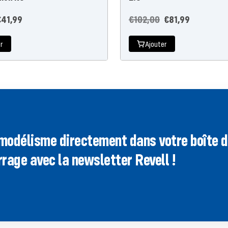
rix
Prix
Prix
€41,99
€102,00
€81,99
e
régulier
de
r
Ajouter
'offre
l'offre
modélisme directement dans votre boîte de
rage avec la newsletter Revell !