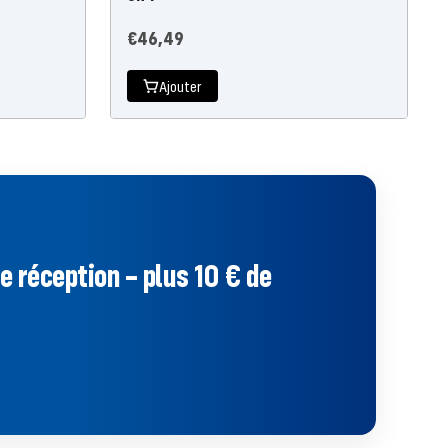
Prix
€46,49
de
Ajouter
l'offre
 réception – plus 10 € de