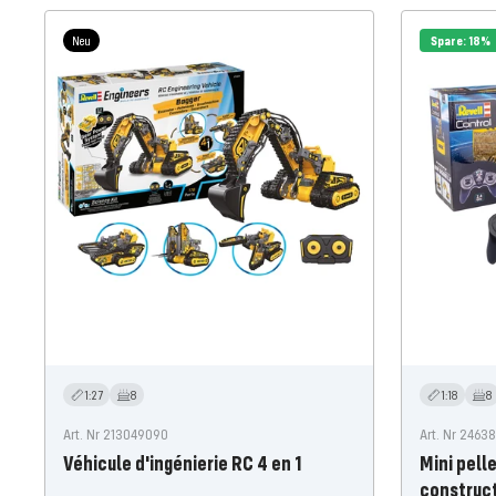
Neu
Spare: 18%
1:27
8
1:18
8
Art. Nr 213049090
Art. Nr 2463
Véhicule d'ingénierie RC 4 en 1
Mini pell
construc