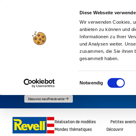
Diese Webseite verwende
Wir verwenden Cookies, um
anbieten zu können und di
Informationen zu Ihrer Ve
und Analysen weiter. Unse
zusammen, die Sie ihnen b
gesammelt haben.
Einwilligungsauswahl
Notwendig
Accédez
Découvrez nos offres de vente
directement
au
Revell
Réalisation de modèles
Petites avent
contenu
Mondes thématiques
Découvrir