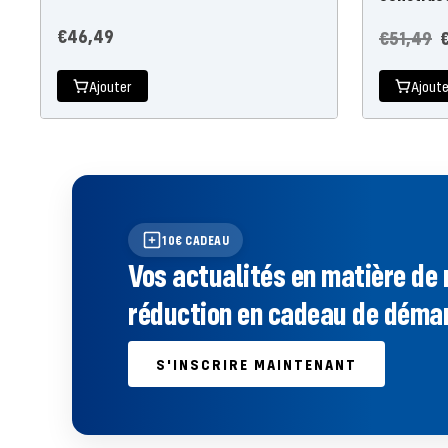
Prix
€46,49
Prix
P
€51,49
de
régulier
d
Ajouter
Ajoute
l'offre
l
10€ CADEAU
Vos actualités en matière de 
réduction en cadeau de démar
S'INSCRIRE MAINTENANT