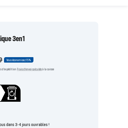
Video
lique 3en1
9
Vous économisez
15%
ier
ais d'expédition
Frais d'envoi calculés
à la caisse
ous dans 3-4 jours ouvrables !