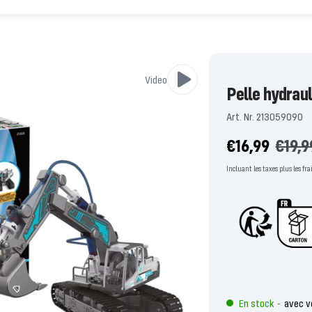
Video
Pelle hydrau
Art. Nr. 213059090
Prix
Prix
€16,99
€19,9
de
régul
Incluant les taxes plus les fr
l'offre
En stock
avec v
-