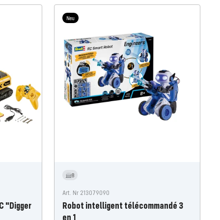
Neu
8
Art. Nr 213079090
C "Digger
Robot intelligent télécommandé 3
en 1