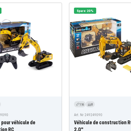
Spare: 20%
1:16
8
89090
Art. Nr 249249090
e pour véhicule de
Véhicule de construction R
tion RC
2.0"