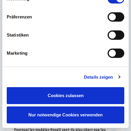
Courriel
Präferenzen
Contacter
Statistiken
Les questions les plus fréquemment posées
Marketing
Quel niveau de compétence Revell convient le mieux aux
débutants en modélisme ?
Details zeigen
Pourquoi les couleurs sur l'emballage Revell sont-elles
Cookies zulassen
différentes des instructions de montage ?
À quelle fréquence Revell met-il de nouveaux kits de
Nur notwendige Cookies verwenden
modèles sur le marché ?
Pourquoi les modèles Revell sont-ils plus chers que les