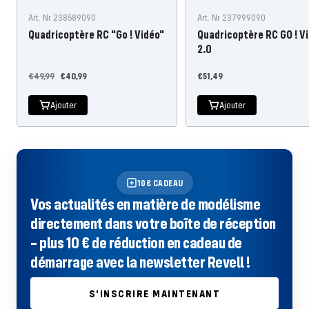
Art. Nr 238589090
Art. Nr 237999090
Quadricoptère RC "Go ! Vidéo"
Quadricoptère RC GO ! V
2.0
Prix
Prix
Prix
€49,99
€40,99
€51,49
régulier
de
de
Ajouter
Ajouter
l'offre
l'offre
10€ CADEAU
Vos actualités en matière de modélisme
directement dans votre boîte de réception
– plus 10 € de réduction en cadeau de
démarrage avec la newsletter Revell !
S'INSCRIRE MAINTENANT