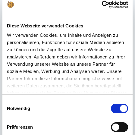
en savoir plus sur nos produits ? Le nôtre
Service client
est à vos côtés
pour vous conseiller et vous soutenir – rapidement, de manière
compétente et personnelle. Qu'il s'agisse de détails techniques, de
pièces de rechange ou de conseils d'utilisation : nous sommes là pour
Diese Webseite verwendet Cookies
vous.
Wir verwenden Cookies, um Inhalte und Anzeigen zu
personalisieren, Funktionen für soziale Medien anbieten
Assistance 24h/24 et 7j/7
zu können und die Zugriffe auf unsere Website zu
analysieren. Außerdem geben wir Informationen zu Ihrer
Téléphone
Verwendung unserer Website an unsere Partner für
soziale Medien, Werbung und Analysen weiter. Unsere
+49 (0) 800 22 77 372 / +43 (0) 662 88 921 333
Partner führen diese Informationen möglicherweise mit
Du lundi au jeudi de 9h00 à 15h00, vendredi de 9h00 à 12h00
weiteren Daten zusammen, die Sie ihnen bereitgestellt
haben oder die sie im Rahmen Ihrer Nutzung der Dienste
Courriel
gesammelt haben.
Einwilligungsauswahl
Contacter
Notwendig
Präferenzen