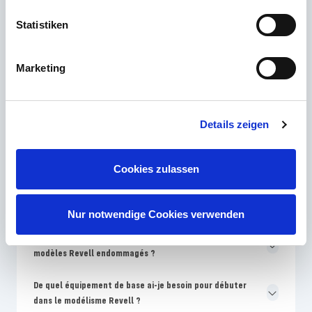
Les questions les plus fréquemment posées
Statistiken
Quel niveau de compétence Revell convient le mieux aux
débutants en modélisme ?
Marketing
Pourquoi les couleurs sur l'emballage Revell sont-elles
différentes des instructions de montage ?
Details zeigen
À quelle fréquence Revell met-il de nouveaux kits de
modèles sur le marché ?
Cookies zulassen
Pourquoi les modèles Revell sont-ils plus chers que les
kits sans nom ?
Nur notwendige Cookies verwenden
Où puis-je trouver des pièces de rechange pour les
modèles Revell endommagés ?
De quel équipement de base ai-je besoin pour débuter
dans le modélisme Revell ?