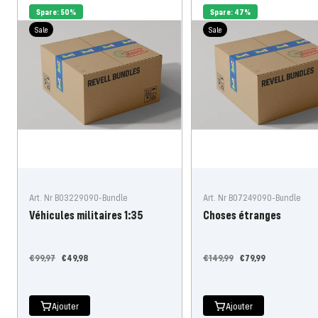
Spare: 50%
Spare: 47%
Sale
Sale
Art. Nr B03229090-Bundle
Art. Nr B07249090-Bundle
Véhicules militaires 1:35
Choses étranges
Prix
Prix
Prix
Prix
€99,97
€49,98
€149,99
€79,99
régulier
de
régulier
de
l'offre
l'offre
Ajouter
Ajouter