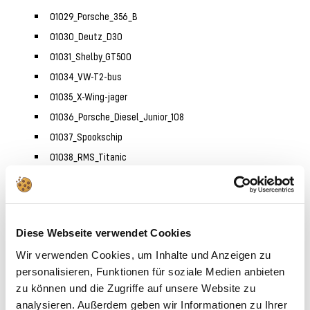
01029_Porsche_356_B
01030_Deutz_D30
01031_Shelby_GT500
01034_VW-T2-bus
01035_X-Wing-jager
01036_Porsche_Diesel_Junior_108
01037_Spookschip
01038_RMS_Titanic
01040_VW T2 camper
01047_Porsche 911
01049_Audi RS e-tron GT
Diese Webseite verwendet Cookies
01051_RC_Helikopter
Wir verwenden Cookies, um Inhalte und Anzeigen zu
01052_Crawler
personalisieren, Funktionen für soziale Medien anbieten
01055_Adventskalender James Bond Aston Martin DB5
zu können und die Zugriffe auf unsere Website zu
01056_Kerstchauffeur
analysieren. Außerdem geben wir Informationen zu Ihrer