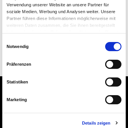
01058_Flipracer
Verwendung unserer Website an unsere Partner für
soziale Medien, Werbung und Analysen weiter. Unsere
Snelstartgids
Partner führen diese Informationen möglicherweise mit
weiteren Daten zusammen, die Sie ihnen bereitgestellt
01026_RC-crawler
haben oder die sie im Rahmen Ihrer Nutzung der Dienste
01028_RC helikopter
gesammelt haben.
Einwilligungsauswahl
01042_RC Helikopter 2022
Notwendig
01043_RC-crawler
01045_RC auto
Präferenzen
Statistiken
Marketing
Details zeigen