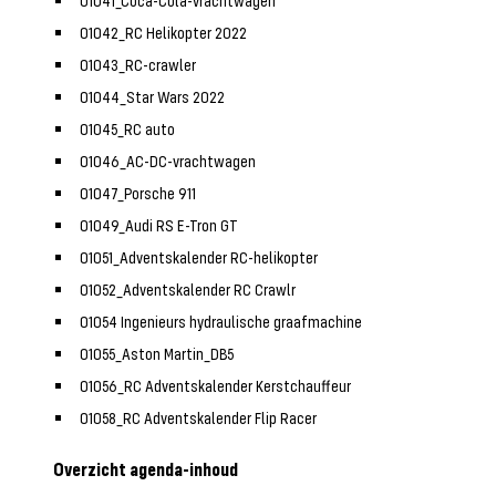
01041_Coca-Cola-vrachtwagen
01042_RC Helikopter 2022
01043_RC-crawler
01044_Star Wars 2022
01045_RC auto
01046_AC-DC-vrachtwagen
01047_Porsche 911
01049_Audi RS E-Tron GT
01051_Adventskalender RC-helikopter
01052_Adventskalender RC Crawl
r
01054 Ingenieurs hydraulische graafmachine
01055_Aston Martin_DB5
01056_RC Adventskalender Kerstchauffeur
01058_RC Adventskalender Flip Racer
Overzicht agenda-inhoud