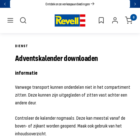
Ga
Ontdek onze verkoopaanbiedingen
Terug
Vol
direct
Revell
0
naar
navigatie
de
inhoud
DIENST
Adventskalender downloaden
informatie
Vanwege transport kunnen onderdelen niet in het compartiment
zitten. Deze kunnen zijn uitgegleden of zitten vast achter een
andere deur.
Controleer de kalender nogmaals. Deze kan meestal vanaf de
boven- of zijkant worden geopend. Maak ook gebruik van het
inhoudsoverzicht.