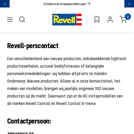
Ga
Ontdek onze verkoopaanbiedingen
Terug
Vol
direct
Revell
0
naar
navigatie
de
inhoud
Revell-perscontact
Een verscheidenheid aan nieuwe producten, indrukwekkende hightech
productieverhalen, actueel bedrijfsnieuws of belangrijke
personeelsmededelingen: wij hebben altijd iets te melden.
Onderwerp: Nieuwe producten: Alleen al in onze kernactiviteit, het
maken van modellen, brengen wij jaarlijks ongeveer 100 nieuwe
producten op de markt. Daarnaast zijn er de RC instapmodellen van
de merken Revell Control en Revell Control X-treme.
Contactpersoon:
ZWAARDVIS PR