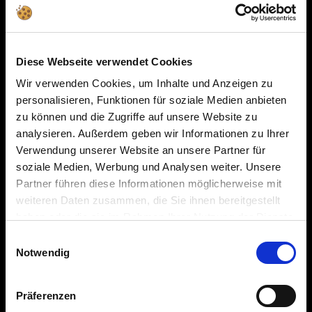
Over Revell
Milieu, sociaal en ondernemingsbestuur
Diese Webseite verwendet Cookies
druk
Wir verwenden Cookies, um Inhalte und Anzeigen zu
geschiedenis
personalisieren, Funktionen für soziale Medien anbieten
zu können und die Zugriffe auf unsere Website zu
Onderscheidingen
analysieren. Außerdem geben wir Informationen zu Ihrer
Verwendung unserer Website an unsere Partner für
carrière
soziale Medien, Werbung und Analysen weiter. Unsere
afdruk
Partner führen diese Informationen möglicherweise mit
weiteren Daten zusammen, die Sie ihnen bereitgestellt
Gegevensbescherming
haben oder die sie im Rahmen Ihrer Nutzung der Dienste
Toegankelijkheidsverklaring
gesammelt haben.
Einwilligungsauswahl
Account
Notwendig
Herroepingsrecht
Präferenzen
Verzending en levering