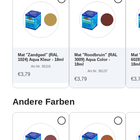
Mat "Zandgeel" (RAL
Mat "Roodbruin" (RAL
Mat 
1024) Aqua Kleur - 18ml
3009) Aqua Color -
6028
18ml
18m
Art.Nr. 36116
Art.Nr. 36137
€3,79
€3,79
€3,
Andere Farben