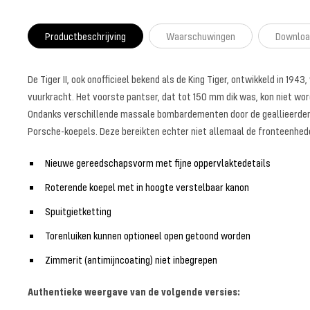
Productbeschrijving
Waarschuwingen
Downloa
De Tiger II, ook onofficieel bekend als de King Tiger, ontwikkeld in 1
vuurkracht. Het voorste pantser, dat tot 150 mm dik was, kon niet wo
Ondanks verschillende massale bombardementen door de geallieerden op
Porsche-koepels. Deze bereikten echter niet allemaal de fronteenheden
Nieuwe gereedschapsvorm met fijne oppervlaktedetails
Roterende koepel met in hoogte verstelbaar kanon
Spuitgietketting
Torenluiken kunnen optioneel open getoond worden
Zimmerit (antimijncoating) niet inbegrepen
Authentieke weergave van de volgende versies: