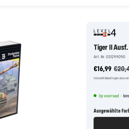
Tiger II Ausf.
Art. Nr. 031299090
Aanbiedingsp
Norm
€16,99
€20,
prijs
Inclusief belastingen plus v
Op voorraad
bin
-
Ausgewählte Far