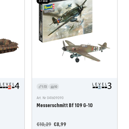
37 Teile
1:72
10
Art. Nr 041609090
Messerschmitt Bf 109 G-10
Normale
Aanbiedingsprijs
€10,29
€8,99