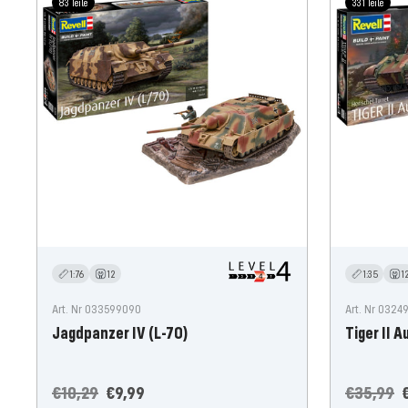
83 Teile
331 Teile
1:76
12
1:35
1
Art. Nr 033599090
Art. Nr 032
Jagdpanzer IV (L-70)
Tiger II 
Normale
Aanbiedingsprijs
Normale
A
€10,29
€9,99
€35,99