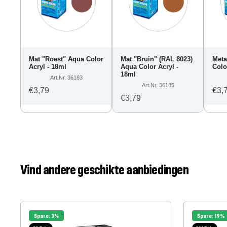
Mat "Roest" Aqua Color
Mat "Bruin" (RAL 8023)
Meta
Acryl - 18ml
Aqua Color Acryl -
Colo
18ml
Art.Nr. 36183
Art.Nr. 36185
€3,79
€3,
€3,79
Vind andere geschikte aanbiedingen
Spare: 3%
Spare: 19%