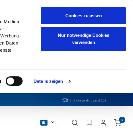
Cookies zulassen
le Medien
ir
Nur notwendige Cookies
, Werbung
verwenden
ren Daten
ienste
g
Details zeigen
Gratis verzending vanaf 50€
Taal
0
NL