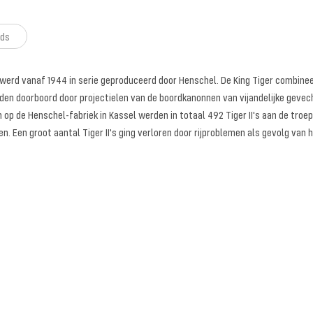
ds
943, werd vanaf 1944 in serie geproduceerd door Henschel. De King Tiger combi
rden doorboord door projectielen van de boordkanonnen van vijandelijke geve
 de Henschel-fabriek in Kassel werden in totaal 492 Tiger II's aan de troep
. Een groot aantal Tiger II's ging verloren door rijproblemen als gevolg va