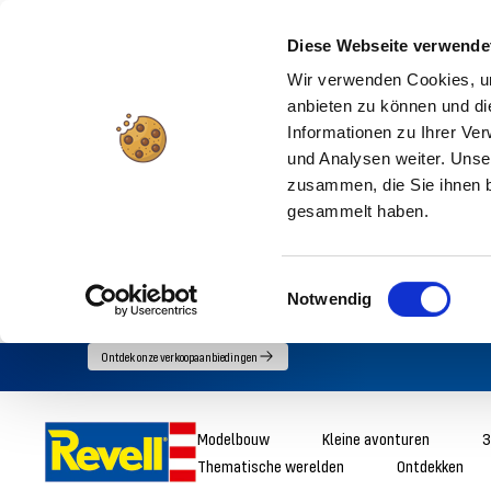
Diese Webseite verwende
Wir verwenden Cookies, um
anbieten zu können und di
Informationen zu Ihrer Ve
und Analysen weiter. Unse
zusammen, die Sie ihnen b
gesammelt haben.
Einwilligungsauswahl
Notwendig
Ga
Ontdek onze verkoopaanbiedingen
direct
naar
Revell
Modelbouw
Kleine avonturen
3
de
Thematische werelden
Ontdekken
inhoud