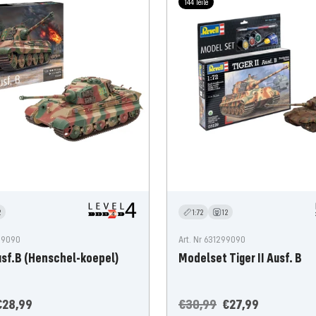
144 Teile
2
1:72
12
499090
Art. Nr 631299090
Ausf.B (Henschel-koepel)
Modelset Tiger II Ausf. B
anbiedingsprijs
Normale
Aanbiedingsprijs
€28,99
€30,99
€27,99