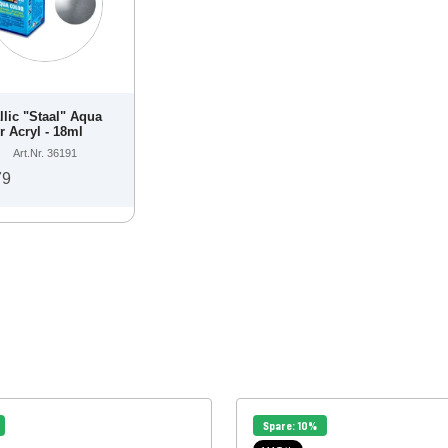
llic "Staal" Aqua
r Acryl - 18ml
Art.Nr. 36191
79
Spare: 10%