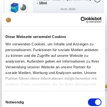
- 18ml
Art.Nr. 36191
€3,79
Vind andere geschikte aanbiedingen
Diese Webseite verwendet Cookies
Wir verwenden Cookies, um Inhalte und Anzeigen zu
personalisieren, Funktionen für soziale Medien anbieten
zu können und die Zugriffe auf unsere Website zu
150 Teile
Spare: 2%
analysieren. Außerdem geben wir Informationen zu Ihrer
Neu
52 Teile
Verwendung unserer Website an unsere Partner für
soziale Medien, Werbung und Analysen weiter. Unsere
Partner führen diese Informationen möglicherweise mit
weiteren Daten zusammen, die Sie ihnen bereitgestellt
haben oder die sie im Rahmen Ihrer Nutzung der Dienste
gesammelt haben.
Einwilligungsauswahl
Notwendig