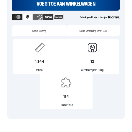
VOEG TOE AAN WINKELWAGEN
Betaal gemakkelijk in termijnen
Snelle levering
Gratis verzending vanaf 50€
1:144
12
schaal
Altersempfehlung
114
Einzelteile