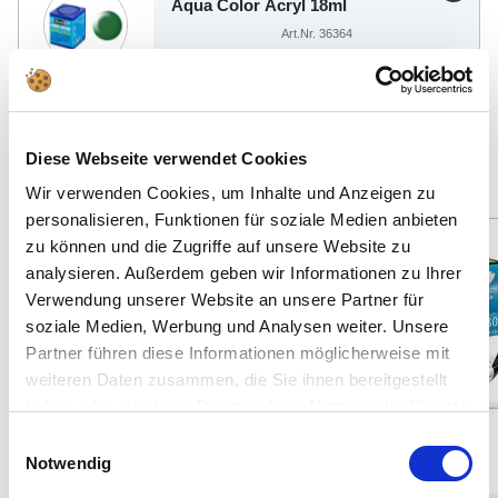
Aqua Color Acryl 18ml
Art.Nr. 36364
€3,79
Vind andere geschikte aanbiedingen
Diese Webseite verwendet Cookies
Wir verwenden Cookies, um Inhalte und Anzeigen zu
personalisieren, Funktionen für soziale Medien anbieten
zu können und die Zugriffe auf unsere Website zu
Spare: 18%
Spare: 2%
analysieren. Außerdem geben wir Informationen zu Ihrer
63 Teile
108 Teile
Verwendung unserer Website an unsere Partner für
soziale Medien, Werbung und Analysen weiter. Unsere
Partner führen diese Informationen möglicherweise mit
weiteren Daten zusammen, die Sie ihnen bereitgestellt
haben oder die sie im Rahmen Ihrer Nutzung der Dienste
gesammelt haben.
Einwilligungsauswahl
Notwendig