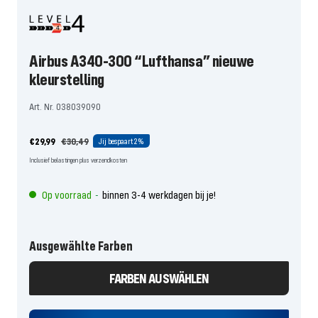
Airbus A340-300 “Lufthansa” nieuwe
kleurstelling
Art. Nr. 038039090
Aanbiedingsprijs
Normale
€29,99
€30,49
Jij bespaart
2%
prijs
Inclusief belastingen plus verzendkosten
Op voorraad
binnen 3-4 werkdagen bij je!
-
Ausgewählte Farben
FARBEN AUSWÄHLEN