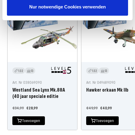
265 Teile
118 Teile
Nur notwendige Cookies verwenden
1:32
13
1:32
13
Art. Nr 038069090
Art. Nr 049689090
Westland Sea Lynx Mk.88A
Hawker orkaan Mk IIb
(40 jaar speciale editie
Normale
Aanbiedingsprijs
Normale
Aanbiedingsprijs
€34,99
€28,99
€49,99
€40,99
prijs
prijs
Toevoegen
Toevoegen