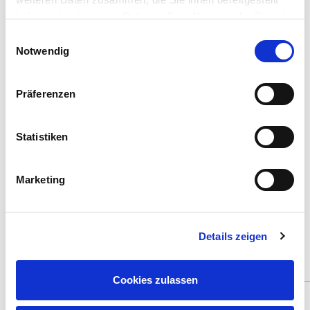
€3,79
haben oder die sie im Rahmen Ihrer Nutzung der Dienste
gesammelt haben.
Einwilligungsauswahl
Notwendig
Metallic "Staal" Aqua Color Acryl
- 18ml
Art.Nr. 36191
Präferenzen
€3,79
Statistiken
Metallic "Aluminium" Aqua Color
Acryl - 18 ml
Art.Nr. 36199
Marketing
€3,79
Details zeigen
Vind andere geschikte aanbiedingen
Cookies zulassen
Spare: 17%
Spare: 18%