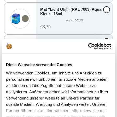
Mat "Licht Olijf" (RAL 7003) Aqua
Kleur - 18ml
Art.Nr. 36145
€3,79
Mat "Wit" (RAL 9001) Aqua Color
Acryl - 18ml
Art.Nr. 36105
€3,79
Diese Webseite verwendet Cookies
Wir verwenden Cookies, um Inhalte und Anzeigen zu
Mat "Grijsachtig Blauw" (RAL
7031) Aqua Kleur - 18ml
personalisieren, Funktionen für soziale Medien anbieten
Art.Nr. 36179
zu können und die Zugriffe auf unsere Website zu
€3,79
analysieren. Außerdem geben wir Informationen zu Ihrer
Verwendung unserer Website an unsere Partner für
soziale Medien, Werbung und Analysen weiter. Unsere
Mat "Leerbruin" (RAL 8027) Aqua
Kleur - 18ml
Partner führen diese Informationen möglicherweise mit
Art.Nr. 36184
weiteren Daten zusammen, die Sie ihnen bereitgestellt