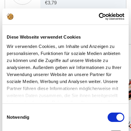
€3,79
Vind andere geschikte aanbiedingen
Diese Webseite verwendet Cookies
Wir verwenden Cookies, um Inhalte und Anzeigen zu
Spare: 16%
Spare: 2%
personalisieren, Funktionen für soziale Medien anbieten
45 Teile
36 Teile
zu können und die Zugriffe auf unsere Website zu
analysieren. Außerdem geben wir Informationen zu Ihrer
Verwendung unserer Website an unsere Partner für
soziale Medien, Werbung und Analysen weiter. Unsere
Partner führen diese Informationen möglicherweise mit
weiteren Daten zusammen, die Sie ihnen bereitgestellt
haben oder die sie im Rahmen Ihrer Nutzung der Dienste
gesammelt haben.
Einwilligungsauswahl
Notwendig
1:450
10
1:1200
12