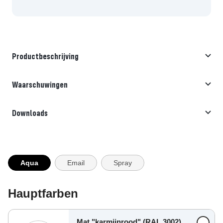
Productbeschrijving
Waarschuwingen
Downloads
Aqua
Email
Spray
Hauptfarben
Mat "karmijnrood" (RAL 3002)