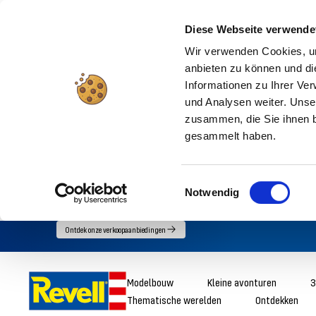
Diese Webseite verwende
Wir verwenden Cookies, um
anbieten zu können und di
Informationen zu Ihrer Ve
und Analysen weiter. Unse
zusammen, die Sie ihnen b
gesammelt haben.
Einwilligungsauswahl
Notwendig
Ga
Ontdek onze verkoopaanbiedingen
direct
naar
Revell
Modelbouw
Kleine avonturen
3
de
Thematische werelden
Ontdekken
inhoud