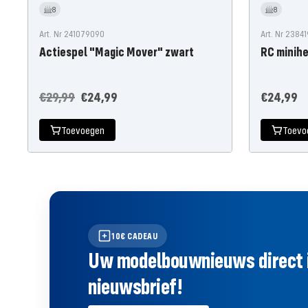
8
8
Art. Nr 241079090
Art. Nr 2384
Actiespel "Magic Mover" zwart
RC minihe
Normale
Aanbiedingsprijs
Aanbiedin
€29,99
€24,99
€24,99
prijs
Toevoegen
Toevo
10€ CADEAU
Uw modelbouwnieuws direct in 
nieuwsbrief!