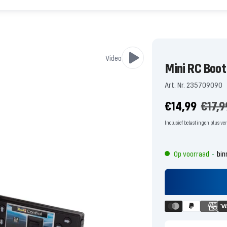
Video
Mini RC Boot
Art. Nr. 235709090
Aanbiedingsp
Norm
€14,99
€17,9
prijs
Inclusief belastingen plus v
Op voorraad
bin
-