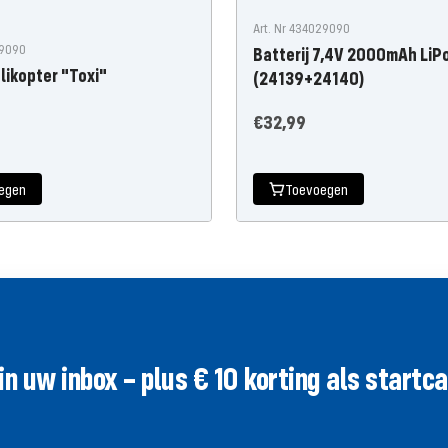
Art. Nr 434029090
19090
Batterij 7,4V 2000mAh LiP
likopter "Toxi"
(24139+24140)
Aanbiedingsprijs
€32,99
gsprijs
egen
Toevoegen
uw inbox – plus € 10 korting als startcad