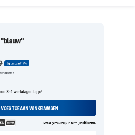
Video
 "blauw"
rijs
ale
9
Jij bespaart
17%
erzendkosten
nen 3-4 werkdagen bij je!
VOEG TOE AAN WINKELWAGEN
Betaal gemakkelijk in termijnen