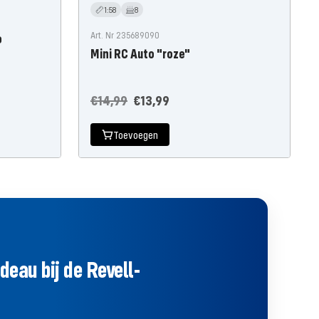
1:58
8
Art. Nr 235689090
o
Mini RC Auto "roze"
Normale
Aanbiedingsprijs
€14,99
€13,99
prijs
Toevoegen
eau bij de Revell-