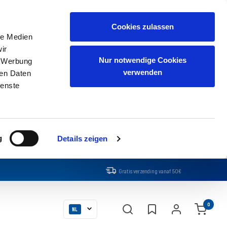
Cookies zulassen
le Medien
ir
Nur notwendige Cookies
, Werbung
verwenden
ren Daten
ienste
g
Details zeigen
Gratis verzending vanaf 50€
Taal
0
NL