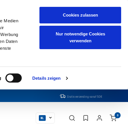
Cookies zulassen
le Medien
ir
Nur notwendige Cookies
, Werbung
verwenden
ren Daten
ienste
g
Details zeigen
Gratis verzending vanaf 50€
Taal
0
NL