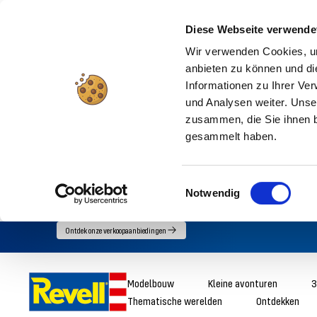
Diese Webseite verwende
Wir verwenden Cookies, um
anbieten zu können und di
Informationen zu Ihrer Ve
und Analysen weiter. Unse
zusammen, die Sie ihnen b
gesammelt haben.
Einwilligungsauswahl
Notwendig
Ga
Ontdek onze verkoopaanbiedingen
direct
naar
Revell
Modelbouw
Kleine avonturen
3
de
Thematische werelden
Ontdekken
inhoud