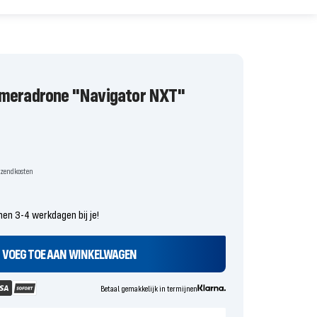
Video
ameradrone "Navigator NXT"
rijs
erzendkosten
nen 3-4 werkdagen bij je!
VOEG TOE AAN WINKELWAGEN
Betaal gemakkelijk in termijnen