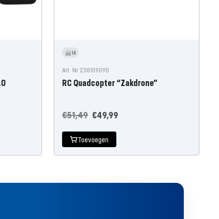
14
Art. Nr 238109090
.0
RC Quadcopter “Zakdrone”
Normale
Aanbiedingsprijs
€51,49
€49,99
prijs
Toevoegen