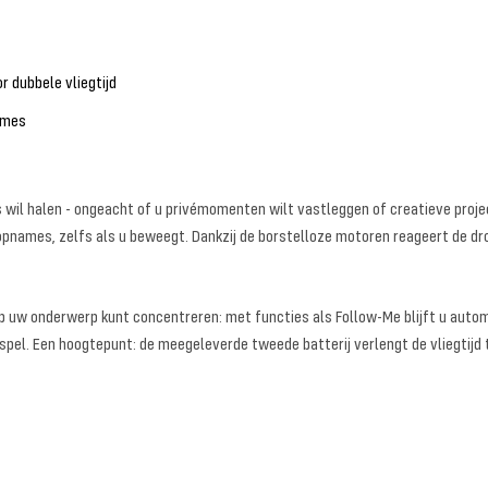
r dubbele vliegtijd
ames
's wil halen - ongeacht of u privémomenten wilt vastleggen of creatieve pro
opnames, zelfs als u beweegt. Dankzij de borstelloze motoren reageert de drone
op uw onderwerp kunt concentreren: met functies als Follow-Me blijft u automa
pel. Een hoogtepunt: de meegeleverde tweede batterij verlengt de vliegtijd 