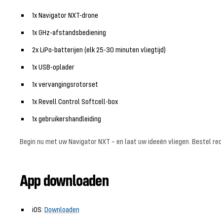
1x Navigator NXT-drone
1x GHz-afstandsbediening
2x LiPo-batterijen (elk 25-30 minuten vliegtijd)
1x USB-oplader
1x vervangingsrotorset
1x Revell Control Softcell-box
1x gebruikershandleiding
Begin nu met uw Navigator NXT – en laat uw ideeën vliegen. Bestel rec
App downloaden
iOS:
Downloaden