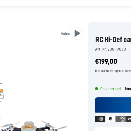
Video
RC Hi-Def c
Art. Nr. 238119090
Aanbiedingsp
€199,00
Inclusief belastingen plus v
Op voorraad
bin
-