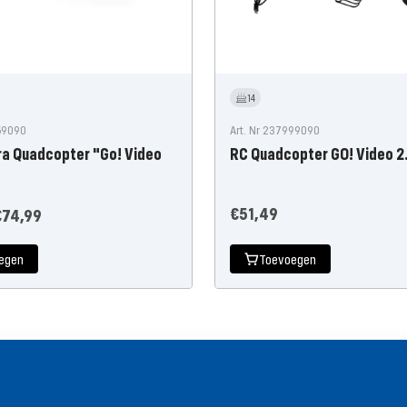
14
059090
Art. Nr 237999090
a Quadcopter "Go! Video
RC Quadcopter GO! Video 2
Aanbiedingsprijs
€51,49
anbiedingsprijs
€74,99
egen
Toevoegen