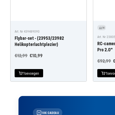
14
Art. Nr 439489090
Art. Nr 238
Flybar-set - (23953/23982
RC-camer
Helikopterluchtplezier)
Pro 2.0"
Normale
Aanbiedingsprijs
€12,99
€10,99
Normale
A
€92,99
prijs
prijs
Toevoegen
Toevo
10€ CADEAU