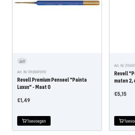
0
Art. Nr 2961
Art. Nr 396549090
Revell "P
Revell Premium Penseel "Painta
maten 2, 
Luxus" - Maat 0
Aanbiedin
€5,15
Aanbiedingsprijs
€1,49
Toevoegen
Toevo