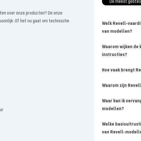
De meest gestel
eten over onze producten? De onze
soonlijk. Of het nu gaat om technische
Welk Revell-vaardi
van modellen?
Waarom wijken de k
instructies?
Hoe vaak brengt R
Waarom zijn Revel
Waar kan ik vervan
modellen?
ur
Welke basisuitrust
van Revell-modell