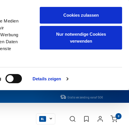
Cookies zulassen
le Medien
ir
Nur notwendige Cookies
, Werbung
verwenden
ren Daten
ienste
g
Details zeigen
Gratis verzending vanaf 50€
Taal
0
NL