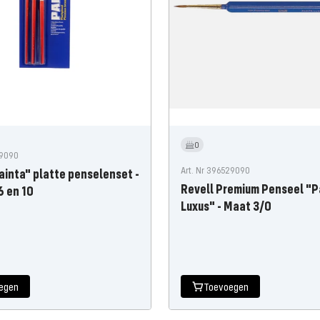
0
09090
Art. Nr 396529090
ainta" platte penselenset -
Revell Premium Penseel "P
6 en 10
Luxus" - Maat 3/0
gsprijs
egen
Toevoegen