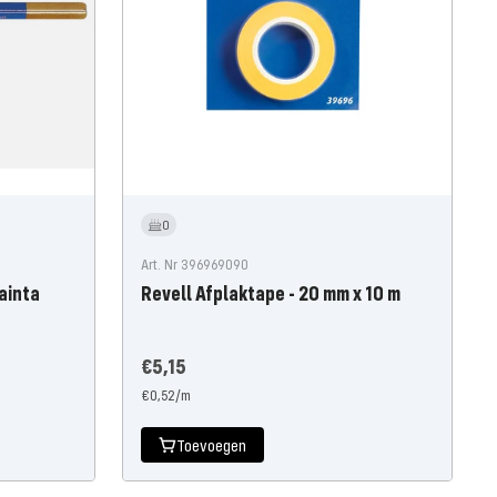
0
Art. Nr 396969090
ainta
Revell Afplaktape - 20 mm x 10 m
Aanbiedingsprijs
€5,15
€0,52
/
m
Toevoegen