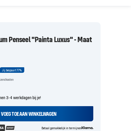
um Penseel "Painta Luxus" - Maat
rijs
le
Jij bespaart
77%
erzendkosten
nen 3-4 werkdagen bij je!
VOEG TOE AAN WINKELWAGEN
Betaal gemakkelijk in termijnen