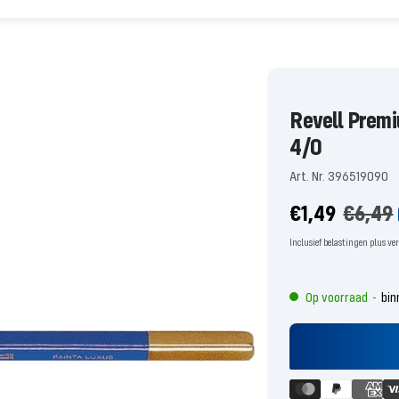
Revell Premi
4/0
Art. Nr. 396519090
Aanbiedingsp
Norma
€1,49
€6,49
prijs
Inclusief belastingen plus v
Op voorraad
bin
-