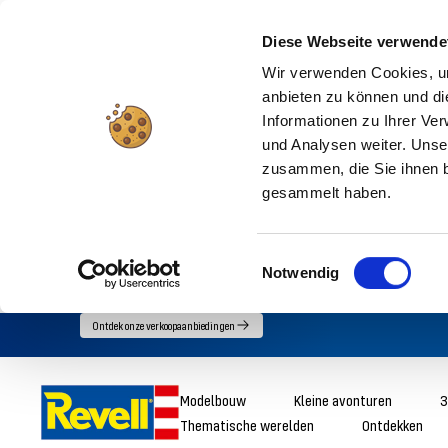
Diese Webseite verwende
Wir verwenden Cookies, um
anbieten zu können und di
Informationen zu Ihrer Ve
und Analysen weiter. Unse
zusammen, die Sie ihnen b
gesammelt haben.
Einwilligungsauswahl
Notwendig
Ga
Ontdek onze verkoopaanbiedingen
direct
naar
Revell
Modelbouw
Kleine avonturen
3
de
Thematische werelden
Ontdekken
inhoud