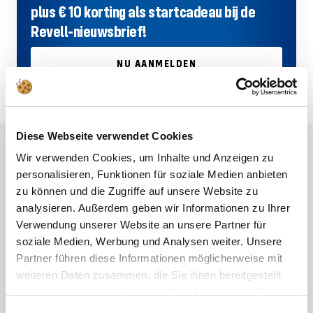
plus € 10 korting als startcadeau bij de
Revell-nieuwsbrief!
NU AANMELDEN
Diese Webseite verwendet Cookies
Veelgestelde vragen
Wir verwenden Cookies, um Inhalte und Anzeigen zu
personalisieren, Funktionen für soziale Medien anbieten
Heeft u het juiste antwoord niet gevonden in de FAQ of wilt u meer weten
zu können und die Zugriffe auf unsere Website zu
over onze producten? De onze
Klantenservice
staat u met raad en daad
analysieren. Außerdem geben wir Informationen zu Ihrer
bij – snel, vakkundig en persoonlijk. Of het nu gaat om technische details,
Verwendung unserer Website an unsere Partner für
reserveonderdelen of gebruikstips: wij staan ​​voor u klaar.
soziale Medien, Werbung und Analysen weiter. Unsere
Partner führen diese Informationen möglicherweise mit
weiteren Daten zusammen, die Sie ihnen bereitgestellt
24/7 ondersteuning
haben oder die sie im Rahmen Ihrer Nutzung der Dienste
gesammelt haben.
Telefoon