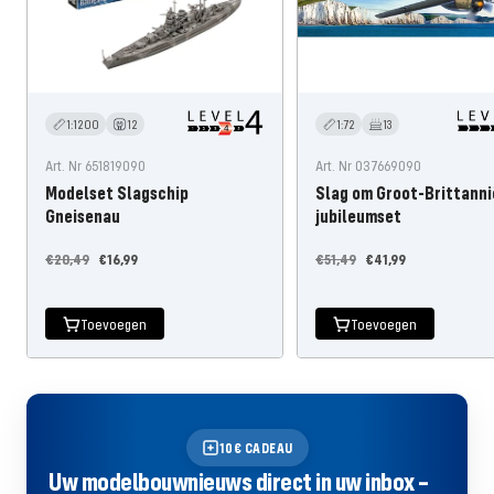
1:1200
12
1:72
13
Art. Nr 651819090
Art. Nr 037669090
Modelset Slagschip
Slag om Groot-Brittanni
Gneisenau
jubileumset
Normale
Aanbiedingsprijs
Normale
Aanbiedingsprijs
€20,49
€16,99
€51,49
€41,99
prijs
prijs
Toevoegen
Toevoegen
10€ CADEAU
Uw modelbouwnieuws direct in uw inbox –