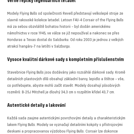
Věrné repliky legendárních letadel
Modely Flying Bulls od společnosti Revell představují velkolepé stroje ze
slavné rakouské kolekce letadel. Letoun F4U-4 Corsair of the Flying Bulls
má za sebou obzvláště bohatou historii – byl dodán americkému
námořnictvu v roce 1945, ve válce se již nepoužíval a nakonec se přes
Honduras a Texas dostal do Salcburku. Od roku 2003 je jednou z velkých
atrakcí hangáru-7 na letišti v Salzburgu.
Vysoce kvalitní dárkové sady s kompletním příslušenstvím
Stavebnice Flying Bulls jsou dodávány jako rozsáhlé dárkové sady. Kromě
detailních plastových dílů obsahují základní barvy, lepidlo a štětce – vše,
co potřebujete, abyste mohli začít stavět. Modely dosahují působivých
rozměrů: B-25J Mitchell je dlouhý 34,3 cm s rozpětím křídel 43,7 cm.
Autentické detaily a lakování
Každá sada zaujme autentickými povrchovými detaily a charakteristickým
lakem Flying Bulls. Modely se vyznačují detailními kokpity s přístrojovými
deskami a propracovanou výzdobou Flying Bulls. Corsair lze dokonce