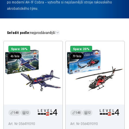
po moderní AH-1F Cobra – vytvořte si nejslavnější stroje rakouského
akrobatického týmu.
Seřadit podle:
nejprodávanější
Spare: 20%
Spare: 20%
46 Teile
79 Teile
1:48
12
1:48
12
Art. Nr 056419090
Art. Nr 056409090