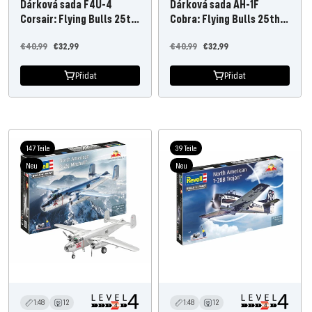
Dárková sada F4U-4
Dárková sada AH-1F
Corsair: Flying Bulls 25th
Cobra: Flying Bulls 25th
Anniv.
Anniv.
Běžná
Nabídněte
Běžná
Nabídněte
€40,99
€32,99
€40,99
€32,99
cena
cenu
cena
cenu
Přidat
Přidat
147 Teile
39 Teile
Neu
Neu
1:48
12
1:48
12