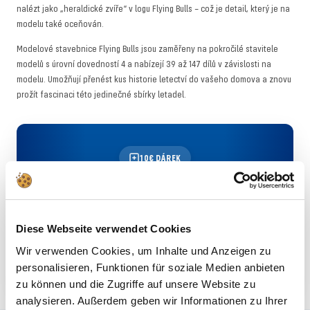
nalézt jako „heraldické zvíře“ v logu Flying Bulls – což je detail, který je na
modelu také oceňován.
Modelové stavebnice Flying Bulls jsou zaměřeny na pokročilé stavitele
modelů s úrovní dovedností 4 a nabízejí 39 až 147 dílů v závislosti na
modelu. Umožňují přenést kus historie letectví do vašeho domova a znovu
prožít fascinaci této jedinečné sbírky letadel.
10€ DÁREK
Novinky o stavbě modelů přímo do vaší e-
mailové schránky – plus sleva 10 € jako
startovací dárek se zpravodajem Revell!
Diese Webseite verwendet Cookies
PŘIHLÁSIT SE
Wir verwenden Cookies, um Inhalte und Anzeigen zu
personalisieren, Funktionen für soziale Medien anbieten
zu können und die Zugriffe auf unsere Website zu
analysieren. Außerdem geben wir Informationen zu Ihrer