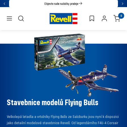
Přejděte
Objevte naše nabídky prodeje
Zpět
Dal
přímo
Revell
0
na
navigace
obsah
Stavebnice modelů Flying Bulls
Velkolepá letadla a vrtulníky Flying Bulls ze Salcburku jsou nyní k dispozici
jako detailní modelové stavebnice Revell. Od legendárního F4U-4 Corsair