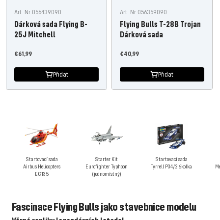
Art. Nr 056439090
Art. Nr 056359090
Dárková sada Flying B-
Flying Bulls T-28B Trojan
25J Mitchell
Dárková sada
Nabídněte
Nabídněte
€61,99
€40,99
cenu
cenu
Přidat
Přidat
Startovací sada
Starter Kit
Startovací sada
Airbus Helicopters
Eurofighter Typhoon
Tyrrell P34/2 6kolka
Me
EC135
(jednomístný)
Fascinace Flying Bulls jako stavebnice modelu