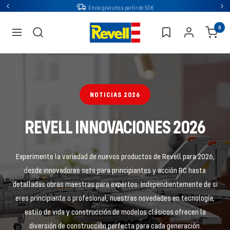
Ir
Envío gratuito a partir de 50€
Atrás
Sig
directamente
Revell
0
al
navegación
contenido
NOTICIAS 2026
REVELL INNOVACIONES 2026
Experimente la variedad de nuevos productos de Revell para 2026,
desde innovadores sets para principiantes y acción RC hasta
detalladas obras maestras para expertos. Independientemente de si
eres principiante o profesional, nuestras novedades en tecnología,
estilo de vida y construcción de modelos clásicos ofrecen la
diversión de construcción perfecta para cada generación.