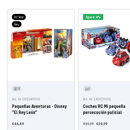
82 Teile
Spare: 4%
Neu
12
3
Art. Nr 005349090
Art. Nr 245929090
Pequeñas Aventuras - Disney
Coches RC Mi pequeña
"El Rey León"
persecución policial
Precio
Precio
Precio
€46,49
€25,99
€24,99
de
habitual
de