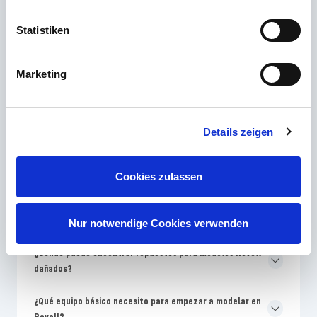
Las preguntas más frecuentes
Statistiken
¿Qué nivel de habilidad de Revell es mejor para los
Marketing
principiantes en la construcción de modelos?
¿Por qué los colores del embalaje de Revell son diferentes
a los de las instrucciones de montaje?
Details zeigen
¿Con qué frecuencia Revell saca al mercado nuevos kits
de modelos?
Cookies zulassen
¿Por qué los modelos de Revell son más caros que los kits
sin nombre?
Nur notwendige Cookies verwenden
¿Dónde puedo encontrar repuestos para modelos Revell
dañados?
¿Qué equipo básico necesito para empezar a modelar en
Revell?