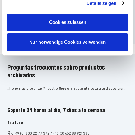
Leopardo 2A7V
T-72 M1
Details zeigen
Precio
Precio
Precio
Precio
€20,49
€19,99
€20,49
€16,99
Cookies zulassen
habitual
de
habitual
de
Añadir
Añadir
oferta
oferta
Nur notwendige Cookies verwenden
Preguntas frecuentes sobre productos
archivados
¿Tiene más preguntas? nuestro
Servicio al cliente
está a tu disposición.
Soporte 24 horas al día, 7 días a la semana
Teléfono
+49 (0) 800 22 77 372 / +43 (0) 662 88 921 333