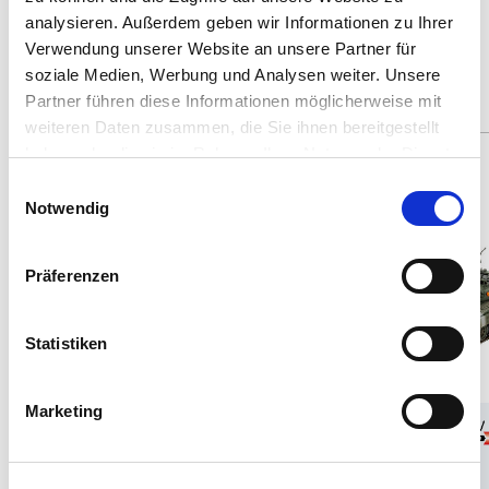
analysieren. Außerdem geben wir Informationen zu Ihrer
Productos actuales que te pueden
Verwendung unserer Website an unsere Partner für
interesar
soziale Medien, Werbung und Analysen weiter. Unsere
Partner führen diese Informationen möglicherweise mit
weiteren Daten zusammen, die Sie ihnen bereitgestellt
haben oder die sie im Rahmen Ihrer Nutzung der Dienste
Spare: 2%
Spare: 17%
gesammelt haben.
Einwilligungsauswahl
189 Teile
161 Teile
Notwendig
Präferenzen
Statistiken
Marketing
1:72
12
1:72
12
Art. Nr 033559090
Art. Nr 033579090