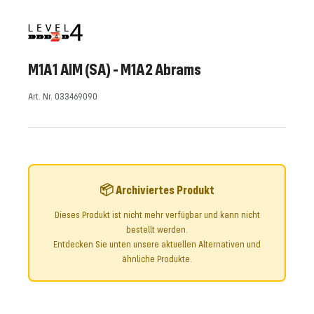
la
la
la
la
la
la
la
la
la
la
diapositiva
diapositiva
diapositiva
diapositiva
diapositiva
diapositiva
diapositiva
diapositiva
diapositiva
diapositiva
1
2
3
4
5
6
7
8
9
10
ir
ir
ir
ir
ir
ir
ir
ir
ir
ir
M1A1 AIM (SA) - M1A2 Abrams
Art. Nr. 033469090
📦 Archiviertes Produkt
Dieses Produkt ist nicht mehr verfügbar und kann nicht
bestellt werden.
Entdecken Sie unten unsere aktuellen Alternativen und
ähnliche Produkte.