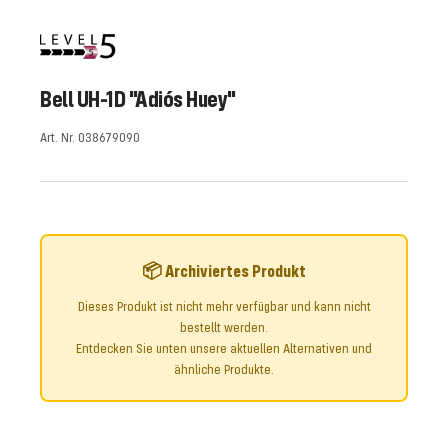
la
la
la
la
la
la
la
la
la
la
la
la
diapositiva
diapositiva
diapositiva
diapositiva
diapositiva
diapositiva
diapositiva
diapositiva
diapositiva
diapositiva
diapositiva
diapositiva
1
2
3
4
5
6
7
8
9
10
11
12
ir
ir
ir
ir
ir
ir
ir
ir
ir
ir
ir
ir
Bell UH-1D "Adiós Huey"
Art. Nr. 038679090
📦 Archiviertes Produkt
Dieses Produkt ist nicht mehr verfügbar und kann nicht
bestellt werden.
Entdecken Sie unten unsere aktuellen Alternativen und
ähnliche Produkte.