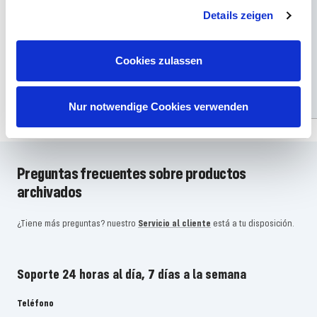
Art. Nr 049839090
Art. Nr 044449090
Details zeigen
Cañonera Bell® UH-1H®
Campana UH-1D "SAR"
Cookies zulassen
Precio
Precio
Precio
€9,99
€15,49
€12,99
de
habitual
de
Añadir
Añadir
oferta
oferta
Nur notwendige Cookies verwenden
Preguntas frecuentes sobre productos
archivados
¿Tiene más preguntas? nuestro
Servicio al cliente
está a tu disposición.
Soporte 24 horas al día, 7 días a la semana
Teléfono