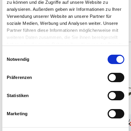
zu können und die Zugriffe auf unsere Website zu
ALTERNATIVAS
analysieren. Außerdem geben wir Informationen zu Ihrer
Productos actuales que te pueden
Verwendung unserer Website an unsere Partner für
soziale Medien, Werbung und Analysen weiter. Unsere
interesar
Partner führen diese Informationen möglicherweise mit
weiteren Daten zusammen, die Sie ihnen bereitgestellt
haben oder die sie im Rahmen Ihrer Nutzung der Dienste
70 Teile
Spare: 16%
gesammelt haben.
Einwilligungsauswahl
115 Teile
Notwendig
Präferenzen
Statistiken
Marketing
1:100
10
1:72
12