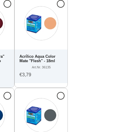
ra"
Acrílico Aqua Color
o
Mate "Flesh" - 18ml
Art.Nr. 36135
€3,79