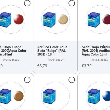
lo "Rojo Fuego"
Acrílico Color Aqua
Seda "Rojo Púrpu
 3000)Aqua Color
Seda "Beige" (RAL
(RAL 3004) Acrílic
lico18ml
1001) - 18ml
Aqua Color 18ml
Art.Nr. 36131
Art.Nr. 36314
Art.Nr. 36331
79
€3,79
€3,79