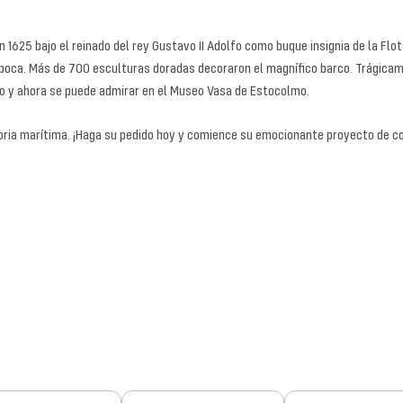
en 1625 bajo el reinado del rey Gustavo II Adolfo como buque insignia de la Fl
oca. Más de 700 esculturas doradas decoraron el magnífico barco. Trágicame
do y ahora se puede admirar en el Museo Vasa de Estocolmo.
storia marítima. ¡Haga su pedido hoy y comience su emocionante proyecto de 