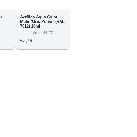
or
Acrílico Aqua Color
Mate "Gris Polvo" (RAL
7012) 18ml
Art.Nr. 36177
€3,79