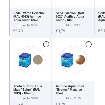
Seda "Verde Helecho"
Seda "Marrón" (RAL
Seda
(RAL 6025) Acrílico
8025) Acrílico Aqua
(RAL
Aqua Color 18ml
Color - 18ml
Aqua
Art.Nr. 36360
Art.Nr. 36381
€3,79
€3,79
€3,
Acrílico Color Aqua
Acrílico Aqua Color
Mate "Beige" (RAL
"Bronce" Metálico -
1019) - 18ml
18ml
Art.Nr. 36189
Art.Nr. 36195
€3,79
€3,79