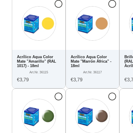
Acrílico Aqua Color
Acrílico Aqua Color
Bril
Mate "Amarillo" (RAL
Mate "Marrón África" -
(RAL
1017) - 18ml
18ml
Acrí
Art.Nr. 36115
Art.Nr. 36117
€3,79
€3,79
€3,