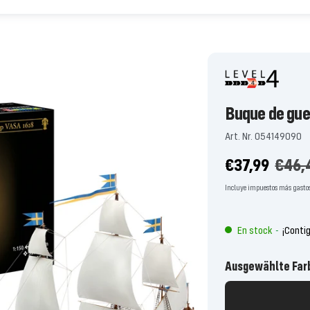
Buque de gue
Art. Nr. 054149090
Precio
Preci
€37,99
€46,
de
habit
Incluye impuestos más gastos
oferta
En stock
¡Conti
-
Ausgewählte Far