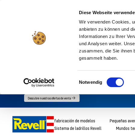
Diese Webseite verwende
Wir verwenden Cookies, um
anbieten zu können und di
Informationen zu Ihrer Ve
und Analysen weiter. Unse
zusammen, die Sie ihnen b
gesammelt haben.
Einwilligungsauswahl
Notwendig
Ir
Descubre nuestras ofertas de venta
directamente
al
Revell
fabricación de modelos
Pequeñas ave
contenido
Sistema de ladrillos Revell
Mundos te