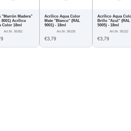
 "Marrón Madera"
Acrílico Aqua Color
Acrílico Aqua Col
 8001) Acrílico
Mate "Blanco" (RAL
Brillo "Azul" (RAL
 Color 18ml
9001) - 18ml
5005) - 18ml
Art.Nr. 36382
Art.Nr. 36105
Art.Nr. 36152
79
€3,79
€3,79