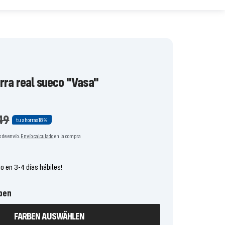
rra real sueco "Vasa"
o
49
tu ahorras
18%
ual
 de envío.
Envío calculado
en la compra
go en 3-4 días hábiles!
ben
FARBEN AUSWÄHLEN