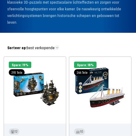
klassieke 3D-puzzels met spectaculaire lichteffecten en zorgen voor
sfeervolle hoogtepunten voor elke kamer. De nauwkeurig ontwikkelde
verlichtingssystemen brengen historische schepen en gebouwen tot
leven.
Sorteer op:
best verkopende
Spare: 19%
Spare: 18%
293 Teile
266 Teile
12
10