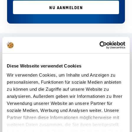
NU AANMELDEN
Veelgestelde vragen
Heeft u het juiste antwoord niet gevonden in de FAQ of wilt u meer weten
over onze producten? De onze
Klantenservice
staat u met raad en daad
Diese Webseite verwendet Cookies
bij – snel, vakkundig en persoonlijk. Of het nu gaat om technische details,
Wir verwenden Cookies, um Inhalte und Anzeigen zu
reserveonderdelen of gebruikstips: wij staan ​​voor u klaar.
personalisieren, Funktionen für soziale Medien anbieten
zu können und die Zugriffe auf unsere Website zu
analysieren. Außerdem geben wir Informationen zu Ihrer
24/7 ondersteuning
Verwendung unserer Website an unsere Partner für
soziale Medien, Werbung und Analysen weiter. Unsere
Telefoon
Partner führen diese Informationen möglicherweise mit
+49 (0) 800 22 77 372 / +43 (0) 662 88 921 333
weiteren Daten zusammen, die Sie ihnen bereitgestellt
Maandag t/m donderdag 9.00 tot 15.00 uur, vrijdag 9.00 tot 12.00 uur
haben oder die sie im Rahmen Ihrer Nutzung der Dienste