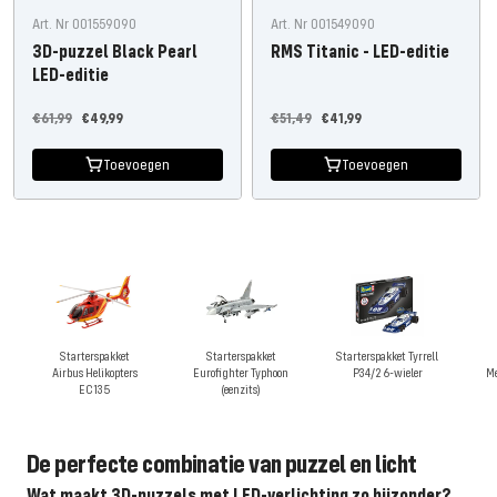
Art. Nr 001559090
Art. Nr 001549090
3D-puzzel Black Pearl
RMS Titanic - LED-editie
LED-editie
Normale
Aanbiedingsprijs
Normale
Aanbiedingsprijs
€61,99
€49,99
€51,49
€41,99
prijs
prijs
Toevoegen
Toevoegen
Starterspakket
Starterspakket
Starterspakket Tyrrell
Airbus Helikopters
Eurofighter Typhoon
P34/2 6-wieler
Me
EC135
(eenzits)
De perfecte combinatie van puzzel en licht
Wat maakt 3D-puzzels met LED-verlichting zo bijzonder?