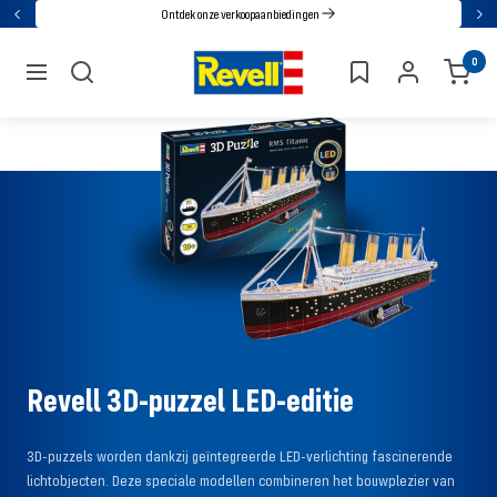
Ga
Ontdek onze verkoopaanbiedingen
Terug
Vol
direct
Revell
0
naar
navigatie
de
inhoud
Revell 3D-puzzel LED-editie
3D-puzzels worden dankzij geïntegreerde LED-verlichting fascinerende
lichtobjecten. Deze speciale modellen combineren het bouwplezier van