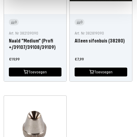
0
0
Art. Nr 382139090
Art. Nr 382819090
Naald "Medium" (Profi
Alleen sifonbuis (38280)
+/39107/39108/39109)
Aanbiedingsprijs
Aanbiedingsprijs
€19,99
€7,99
Toevoegen
Toevoegen