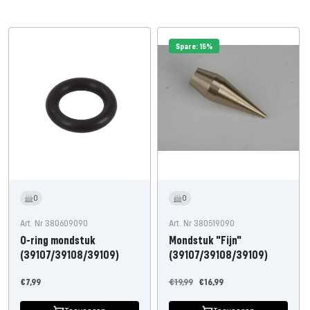
Spare: 15%
0
0
Art. Nr 380609090
Art. Nr 380519090
O-ring mondstuk
Mondstuk "Fijn"
(39107/39108/39109)
(39107/39108/39109)
Aanbiedingsprijs
Normale
Aanbiedingsprijs
€7,99
€19,99
€16,99
prijs