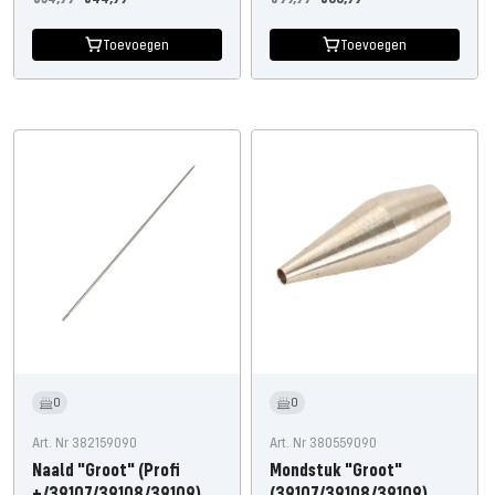
prijs
prijs
Toevoegen
Toevoegen
0
0
Art. Nr 382159090
Art. Nr 380559090
Naald "Groot" (Profi
Mondstuk "Groot"
+/39107/39108/39109)
(39107/39108/39109)