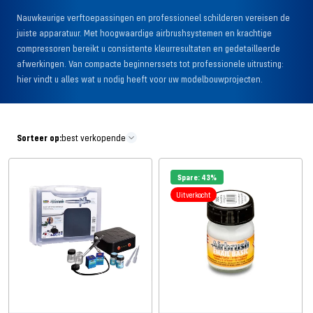
Nauwkeurige verftoepassingen en professioneel schilderen vereisen de
juiste apparatuur. Met hoogwaardige airbrushsystemen en krachtige
compressoren bereikt u consistente kleurresultaten en gedetailleerde
afwerkingen. Van compacte beginnerssets tot professionele uitrusting:
hier vindt u alles wat u nodig heeft voor uw modelbouwprojecten.
Sorteer op:
best verkopende
Spare: 43%
Uitverkocht