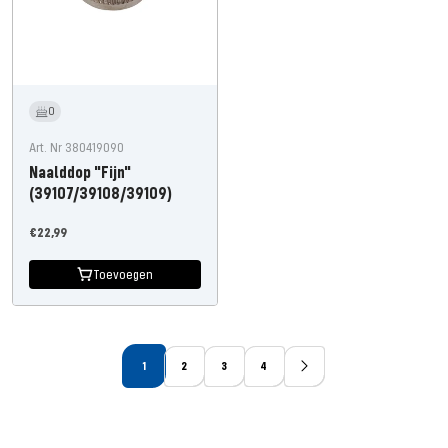
0
Art. Nr 380419090
Naalddop "Fijn"
(39107/39108/39109)
Aanbiedingsprijs
€22,99
Toevoegen
1
2
3
4