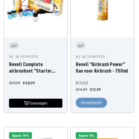
0
0
Art. Nr 391969090
Art. Nr 396619090
Revell Complete
Revell "Airbrush Power"
airbrushset "Starter
Gas voor Airbrush - 750ml
Class".
Normale
Aanbiedingsprijs
€59,99
€48,99
€17,32
/
l
Normale
Aanbiedingsprijs
prijs
€14,99
€12,99
prijs
Uitverkocht
Toevoegen
Spare: 19%
Spare: 5%