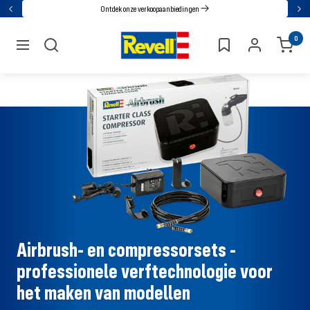
Ga
Ontdek onze verkoopaanbiedingen
Terug
Vol
direct
Revell
0
naar
navigatie
de
inhoud
Airbrush- en compressorsets -
professionele verftechnologie voor
het maken van modellen