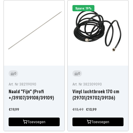
Spare: 19%
0
0
Art. Nr 382119090
Art. Nr 382309090
Naald "Fijn" (Profi
Vinyl luchtbroek 170 cm
+/39107/39108/39109)
(29701/29702/39136)
Aanbiedingsprijs
Normale
Aanbiedingsprijs
€19,99
€13,49
€10,99
prijs
Toevoegen
Toevoegen