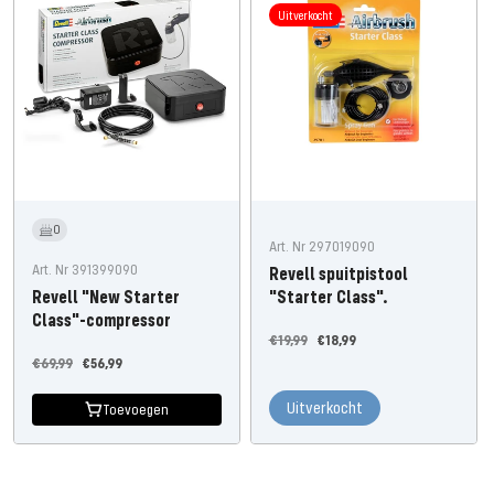
Uitverkocht
0
Art. Nr 297019090
Art. Nr 391399090
Revell spuitpistool
Revell "New Starter
"Starter Class".
Class"-compressor
Normale
Aanbiedingsprijs
€19,99
€18,99
Normale
Aanbiedingsprijs
€69,99
€56,99
prijs
prijs
Uitverkocht
Toevoegen