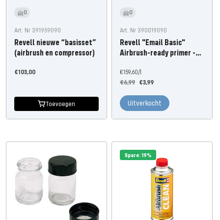
0
0
Art. Nr 391959090
Art. Nr 390019090
Revell nieuwe “basisset”
Revell "Email Basic"
(airbrush en compressor)
Airbrush-ready primer -
25 ml
Aanbiedingsprijs
€103,00
€159,60
/
l
Normale
Aanbiedingsprijs
€6,99
€3,99
prijs
Uitverkocht
Toevoegen
Spare: 19%