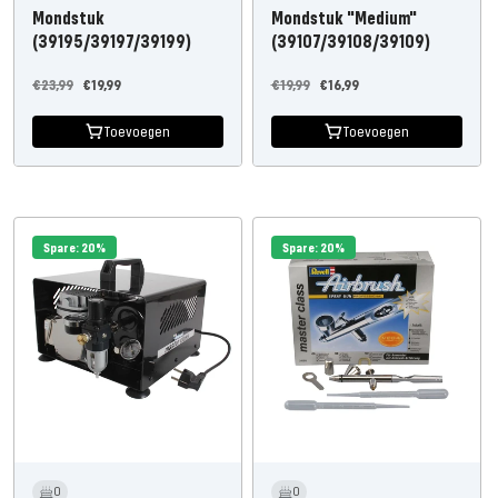
Mondstuk
Mondstuk "Medium"
(39195/39197/39199)
(39107/39108/39109)
Normale
Aanbiedingsprijs
Normale
Aanbiedingsprijs
€23,99
€19,99
€19,99
€16,99
prijs
prijs
Toevoegen
Toevoegen
Spare: 20%
Spare: 20%
0
0