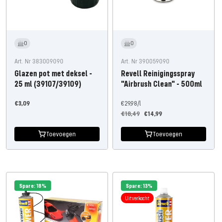
0
0
Art. Nr 383009090
Art. Nr 390059090
Glazen pot met deksel -
Revell Reinigingsspray
25 ml (39107/39109)
"Airbrush Clean" - 500ml
Aanbiedingsprijs
€3,09
€29,98
/
l
Normale
Aanbiedingsprijs
€18,49
€14,99
prijs
Toevoegen
Toevoegen
Spare: 18%
Spare: 13%
Uitverkocht