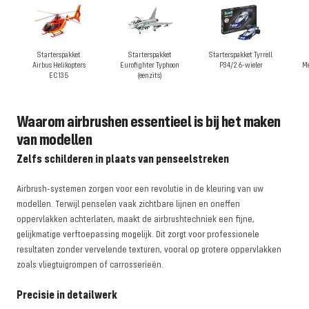
Starterspakket
Starterspakket
Starterspakket Tyrrell
Airbus Helikopters
Eurofighter Typhoon
P34/2 6-wieler
Me
EC135
(eenzits)
Waarom airbrushen essentieel is bij het maken
van modellen
Zelfs schilderen in plaats van penseelstreken
Airbrush-systemen zorgen voor een revolutie in de kleuring van uw
modellen. Terwijl penselen vaak zichtbare lijnen en oneffen
oppervlakken achterlaten, maakt de airbrushtechniek een fijne,
gelijkmatige verftoepassing mogelijk. Dit zorgt voor professionele
resultaten zonder vervelende texturen, vooral op grotere oppervlakken
zoals vliegtuigrompen of carrosserieën.
Precisie in detailwerk