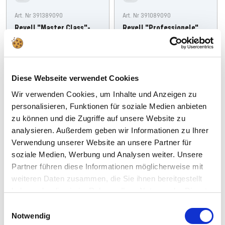
Art. Nr 391389090
Art. Nr 391089090
Revell "Master Class"-
Revell "Professionele"
compressor met
Masterclass-airbrush
luchttank van 2,5 liter
Normale
Aanbiedingsprijs
Normale
Aanbiedingsprijs
€410,00
€328,99
€205,00
€164,99
prijs
prijs
Diese Webseite verwendet Cookies
Toevoegen
Toevoegen
Wir verwenden Cookies, um Inhalte und Anzeigen zu
personalisieren, Funktionen für soziale Medien anbieten
zu können und die Zugriffe auf unsere Website zu
analysieren. Außerdem geben wir Informationen zu Ihrer
Spare: 15%
Spare: 20%
Verwendung unserer Website an unsere Partner für
soziale Medien, Werbung und Analysen weiter. Unsere
Partner führen diese Informationen möglicherweise mit
weiteren Daten zusammen, die Sie ihnen bereitgestellt
haben oder die sie im Rahmen Ihrer Nutzung der Dienste
gesammelt haben.
Einwilligungsauswahl
Notwendig