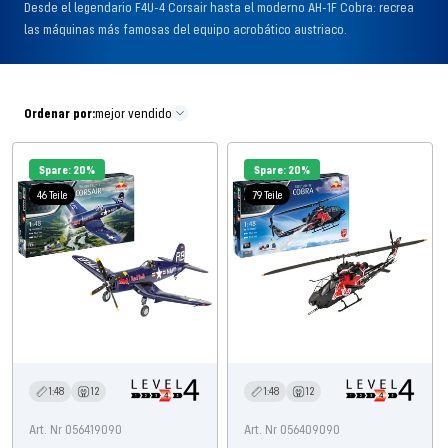
Desde el legendario F4U-4 Corsair hasta el moderno AH-1F Cobra: recrea
las máquinas más famosas del equipo acrobático austriaco.
Ordenar por:
mejor vendido
Spare: 20%
Spare: 20%
46 Teile
79 Teile
1:48
12
1:48
12
Art. Nr 056419090
Art. Nr 056409090