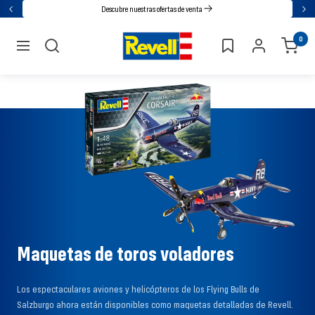
Ir
Descubre nuestras ofertas de venta
Atrás
Sig
directamente
Revell
0
al
navegación
contenido
Maquetas de toros voladores
Los espectaculares aviones y helicópteros de los Flying Bulls de
Salzburgo ahora están disponibles como maquetas detalladas de Revell.