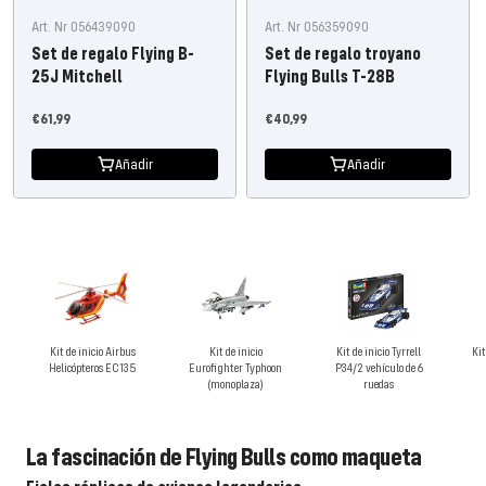
Art. Nr 056439090
Art. Nr 056359090
Set de regalo Flying B-
Set de regalo troyano
25J Mitchell
Flying Bulls T-28B
Precio
Precio
€61,99
€40,99
de
de
Añadir
Añadir
oferta
oferta
Kit de inicio Airbus
Kit de inicio
Kit de inicio Tyrrell
Kit
Helicópteros EC135
Eurofighter Typhoon
P34/2 vehículo de 6
(monoplaza)
ruedas
La fascinación de Flying Bulls como maqueta