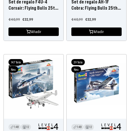
Set de regalo F4U-4
Set de regalo AH-1F
Corsair: Flying Bulls 25th
Cobra: Flying Bulls 25th
Anniv.
Anniv.
Precio
Precio
Precio
Precio
€40,99
€32,99
€40,99
€32,99
habitual
de
habitual
de
Añadir
Añadir
oferta
oferta
147 Teile
39 Teile
Neu
Neu
1:48
12
1:48
12