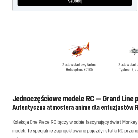
Dodaj
Zestaw startowy Airbus
Zestaw start
Helicopters EC135
Typhoon (je
Jednoczęściowe modele RC — Grand Line p
Autentyczna atmosfera anime dla entuzjastów 
Kolekcja One Piece RC łączy w sobie fascynujący świat Monkey D.
modeli. Te specjalnie zaprojektowane pojazdy i statki RC przen