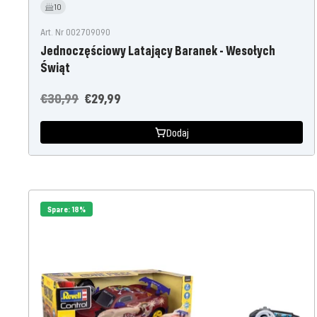
10
Art. Nr 002709090
Jednoczęściowy Latający Baranek - Wesołych
Świąt
Cena
Oferta
€30,99
€29,99
regularna
cenowa
Dodaj
Spare: 18%