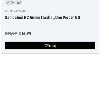
1:26
6
Art. Nr 246949090
Samochód RC Anime Itasha „One Piece” BO
Cena
Oferta
€19,99
€16,99
regularna
cenowa
Dodaj