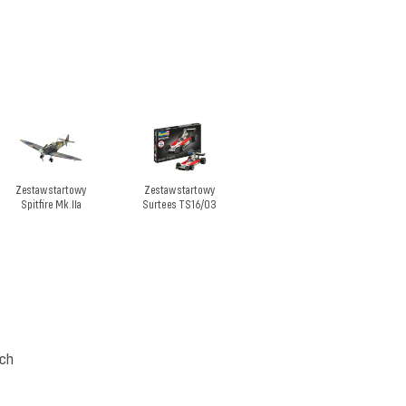
Zestaw startowy
Zestaw startowy
Spitfire Mk.IIa
Surtees TS16/03
ych