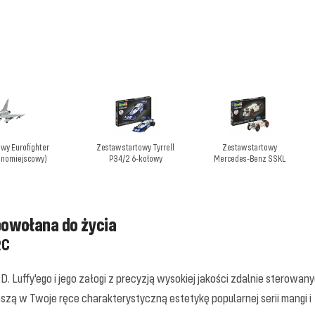
owy Eurofighter
Zestaw startowy Tyrrell
Zestaw startowy
dnomiejscowy)
P34/2 6-kołowy
Mercedes-Benz SSKL
owołana do życia
RC
 Luffy'ego i jego załogi z precyzją wysokiej jakości zdalnie sterowan
oszą w Twoje ręce charakterystyczną estetykę popularnej serii mangi i