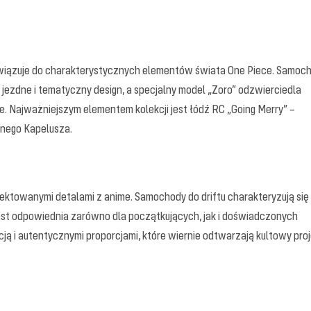
nawiązuje do charakterystycznych elementów świata One Piece. Samoc
jezdne i tematyczny design, a specjalny model „Zoro” odzwierciedla
. Najważniejszym elementem kolekcji jest łódź RC „Going Merry” –
anego Kapelusza.
ektowanymi detalami z anime. Samochody do driftu charakteryzują się
jest odpowiednia zarówno dla początkujących, jak i doświadczonych
 i autentycznymi proporcjami, które wiernie odtwarzają kultowy proj