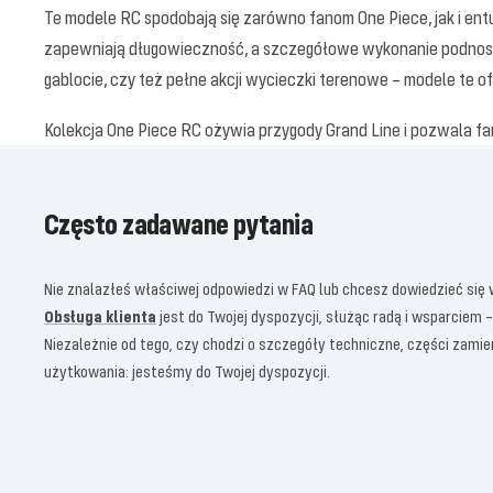
Te modele RC spodobają się zarówno fanom One Piece, jak i entu
zapewniają długowieczność, a szczegółowe wykonanie podnosi w
gablocie, czy też pełne akcji wycieczki terenowe – modele te 
Kolekcja One Piece RC ożywia przygody Grand Line i pozwala fa
Często zadawane pytania
Nie znalazłeś właściwej odpowiedzi w FAQ lub chcesz dowiedzieć się
Obsługa klienta
jest do Twojej dyspozycji, służąc radą i wsparciem –
Niezależnie od tego, czy chodzi o szczegóły techniczne, części zam
użytkowania: jesteśmy do Twojej dyspozycji.