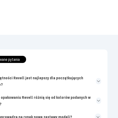
wane pytania
ętności Revell jest najlepszy dla początkujących
e?
 opakowaniu Revell różnią się od kolorów podanych w
?
 wprowadza na rynek nowe zestawy modeli?