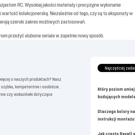
zjastom RC. Wysokiej jakości materiały i precyzyjne wykonanie
artość kolekcjonerską. Niezależnie od tego, czy są to eksponaty w
oferują szeroki zakres możliwych zastosowań.
nom przeżyć ulubione seriale w zupełnie nowy sposób.
Najczęściej zada
 więcej o naszych produktach? Nasz
 szybko, kompetentnie i osobiście.
Który poziom umiej
ienne czy wskazówki dotyczące
budujących model
Dlaczego kolory na
instrukcji montażu
Jak często Revell