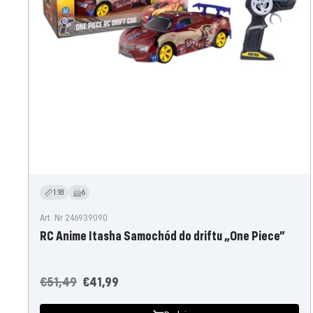
1:18
6
Art. Nr 246939090
RC Anime Itasha Samochód do driftu „One Piece”
Cena
Oferta
€51,49
€41,99
regularna
cenowa