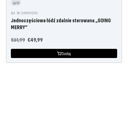
10
Art. Nr 241439090
Jednoczęściowa łódź zdalnie sterowana „GOING
MERRY”
Cena
Oferta
€61,99
€49,99
regularna
cenowa
Dodaj