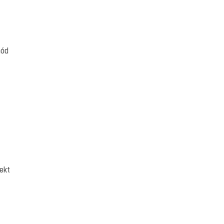
hód
ekt