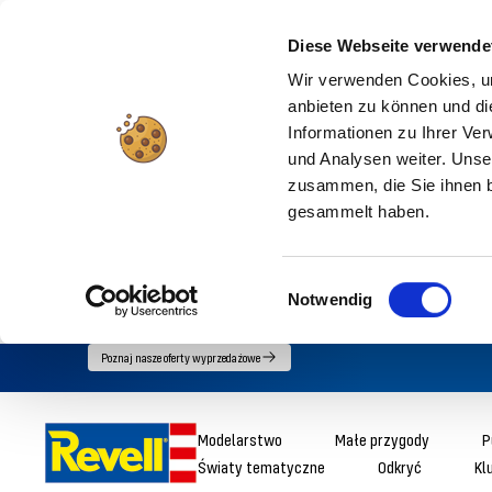
Diese Webseite verwende
Wir verwenden Cookies, um
anbieten zu können und di
Informationen zu Ihrer Ve
und Analysen weiter. Unse
zusammen, die Sie ihnen b
gesammelt haben.
Einwilligungsauswahl
Notwendig
Przejdź
Poznaj nasze oferty wyprzedażowe
bezpośrednio
do
Revell
Modelarstwo
Małe przygody
P
treści
Światy tematyczne
Odkryć
Kl