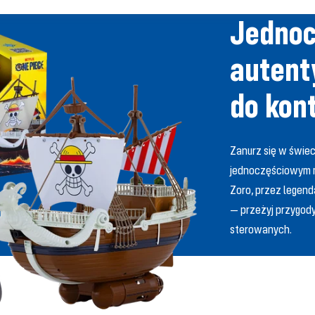
Jednoc
autent
do kon
Zanurz się w świe
jednoczęściowym m
Zoro, przez legend
— przeżyj przygody
sterowanych.