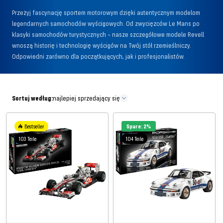
Przeżyj fascynację sportem motorowym dzięki autentycznym modelom
legendarnych samochodów wyścigowych. Od zwycięzców Le Mans po
klasyki samochodów turystycznych – nasze szczegółowe modele Revell
wnoszą historię i technologię wyścigów na Twój stół rzemieślniczy.
Odpowiedni zarówno dla początkujących, jak i profesjonalistów.
Sortuj według:
najlepiej sprzedający się
Bestseller
Spare: 2%
103 Teile
104 Teile