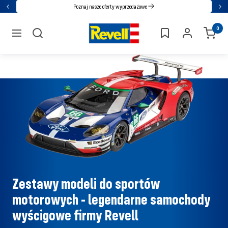
Przejdź
Poznaj nasze oferty wyprzedażowe
Powrót
Nas
bezpośrednio
Revell
0
do
nawigacja
treści
Zestawy modeli do sportów
motorowych - legendarne samochody
wyścigowe firmy Revell