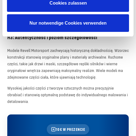
Cookies zulassen
natomiast wyrafinowane zestawy składające się z ponad 100
pojedynczych części stanowią wyzwanie dla doświadczonych
konstruktorów modeli. Każdy zestaw zawiera szczegółowe instrukcje krok
Nur notwendige Cookies verwenden
po kroku i zalecenia dotyczące kolorów.
H3: Autentyczność i poziom szczegółowości
Modele Revell Motorsport zachwycają historyczną dokładnością. Wzorzec
konstrukcji stanowią oryginalne plany i materiały archiwalne. Ruchome
części, takie jak drzwi i maski, szczegółowe repliki silników i wierne
oryginałowi wnętrza zapewniają maksymalny realizm. Wiele modeli ma
zdejmowane części ciała, które ujawniają technologię.
Wysokiej jakości części z tworzyw sztucznych można precyzyjnie
obrabiać i stanowią optymalną podstawę do indywidualnego malowania i
detalowania.
10€ W PREZENCIE