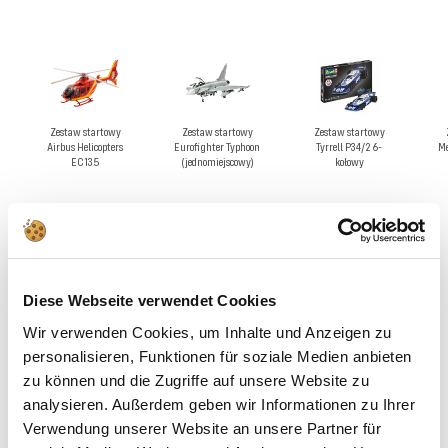
Zestaw startowy
Zestaw startowy
Zestaw startowy
Airbus Helicopters
Eurofighter Typhoon
Tyrrell P34/2 6-
Me
EC135
(jednomiejscowy)
kołowy
Tworzenie modeli sportów motorowych -
historia wyścigów do samodzielnego
zbudowania
Diese Webseite verwendet Cookies
Dlaczego modele sportów motorowych są tak
fascynujące
Wir verwenden Cookies, um Inhalte und Anzeigen zu
personalisieren, Funktionen für soziale Medien anbieten
Zestawy modeli do sportów motorowych łączą techniczną precyzję z
zu können und die Zugriffe auf unsere Website zu
historycznym zainteresowaniem. Każdy zestaw opowiada historię
analysieren. Außerdem geben wir Informationen zu Ihrer
legendarnych samochodów wyścigowych, które zapisały się w historii
Verwendung unserer Website an unsere Partner für
sportów motorowych. Szczegółowe odwzorowanie elementów