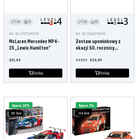
1:24
12
1:24
10
Art. Nr 670969090
Art. Nr 056699090
McLaren Mercedes MP4-
Zestaw upominkowy z
25 „Lewis Hamilton”
okazji 50. rocznicy
Jägermeister Motorsport
Oferta
Cena
Oferta
€51,49
€29,99
€24,99
cenowa
regularna
cenowa
Dodaj
Dodaj
Spare: 20%
Spare: 2%
88 Teile
104 Teile