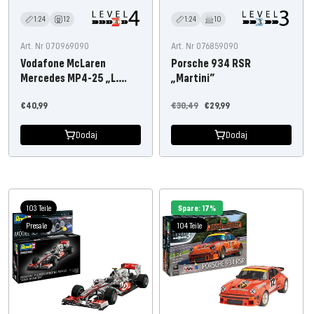
1:24
12
1:24
10
Art. Nr 070969090
Art. Nr 076859090
Vodafone McLaren
Porsche 934 RSR
Mercedes MP4-25 „L.
„Martini”
Hamilton”
Oferta
Cena
Oferta
€40,99
€30,49
€29,99
cenowa
regularna
cenowa
Dodaj
Dodaj
103 Teile
Spare: 17%
Presale
104 Teile