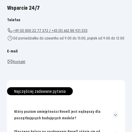
Wsparcie 24/7
Telefon
+49 (0) 800 22 77 372 / +43 (0) 662 88 921 333
Od poniedziałku do czwartku od 9:00 do 15:00, piątek od 9:00 do 12:00
E-mail
Kontakt
Najczęściej zadawane pytania
Który poziom umiejętności Revell jest najlepszy dla
początkujących budujących modele?
Dlaczego kolory na opakowaniu Revell różnią się od