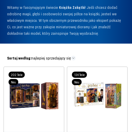
Witamy w fascynującym świecie
Książka Zakątki
! Jeśli chcesz dodać
odrobinę magii, głębi i osobowości swojej półce na książki, jesteś we
właściwym miejscu. W tym obszernym przewodniku jako ekspert pokażę
Ci, co jest ważne przy zakupie miniaturowej dioramy i jak znaleźć
dokładnie taki model, który zainspiruje Twoją wyobraźnię.
Sortuj według:
najlepiej sprzedający się
202 Teile
124 Teile
Neu
Neu