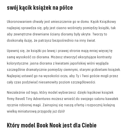
swój kącik książek na półce
Ukoronowaniem chwały jest umieszczenie go w domu. Kącik Książkowy
najlepiej sprawdza się, gdy jest ciasno wciśnięty pomiędzy książki, tak
aby zewnętrzne drewniane ściany dioramy były ukryte. Tworzy to
doskonałą iluzję, że patrzysz bezpośrednio na inny świat.
Upewnij się, że książki po lewej i prawej stronie mają mniej więcej tę
samą wysokość co diorama. Możesz stworzyć ekscytujące kontrasty
kolorystyczne: jasna diorama z kwiatami japońskiej wiśni wygląda
szczególnie dramatycznie pomiędzy ciemnymi, starymi grzbietami książek.
Najlepiej ustawić go na wysokości oczu, aby Ty i Twoi goście mogli przez
cały czas podziwiać niesamowity poziom szczegółowości.
Niezależnie od tego, który model wybierzesz: dzięki kącikowi książek
firmy Revell Tiny Adventures możesz wnieść do swojego salonu kawałek
ręcznie robionej magii. Zainspiruj się naszą ofertą i rozpocznij kolejną
wielką miniaturową przygodę już dziś!
Który model Book Nook jest dla Ciebie