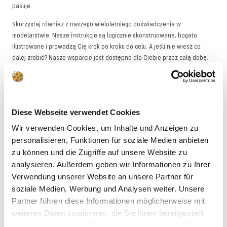
pasuje.
Skorzystaj również z naszego wieloletniego doświadczenia w
modelarstwie. Nasze instrukcje są logicznie skonstruowane, bogato
ilustrowane i prowadzą Cię krok po kroku do celu. A jeśli nie wiesz co
dalej zrobić? Nasze wsparcie jest dostępne dla Ciebie przez całą dobę.
Czy to telefonicznie, czy mailowo – nie zostawimy Cię samego z Twoim
projektem. To jest obietnica, którą składamy Tobie na rok 2026 i lata
kolejne.
Diese Webseite verwendet Cookies
Ważne kryteria zakupu: Jak podjąć właściwą
Wir verwenden Cookies, um Inhalte und Anzeigen zu
decyzję
personalisieren, Funktionen für soziale Medien anbieten
zu können und die Zugriffe auf unsere Website zu
Wybór miniaturowych światów jest ogromny. Aby mieć pewność, że
analysieren. Außerdem geben wir Informationen zu Ihrer
znajdziesz model dokładnie odpowiadający Tobie i Twoim pomysłom,
Verwendung unserer Website an unsere Partner für
przed zakupem powinieneś rozważyć kilka ważnych kryteriów. Pokażę Ci,
soziale Medien, Werbung und Analysen weiter. Unsere
na co musisz zwrócić uwagę, aby uniknąć frustracji i cieszyć się
Partner führen diese Informationen möglicherweise mit
maksymalną zabawą z rękodzieła.
weiteren Daten zusammen, die Sie ihnen bereitgestellt
1. Poziom trudności: Znajdź swój poziom
haben oder die sie im Rahmen Ihrer Nutzung der Dienste