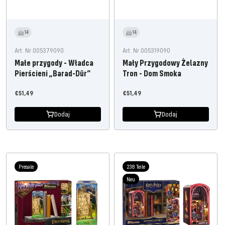
14
14
Art. Nr 005379090
Art. Nr 005319090
Małe przygody - Władca
Mały Przygodowy Żelazny
Pierścieni „Barad-Dûr”
Tron - Dom Smoka
Oferta
Oferta
€51,49
€51,49
cenowa
cenowa
Dodaj
Dodaj
Presale
238 Teile
Neu