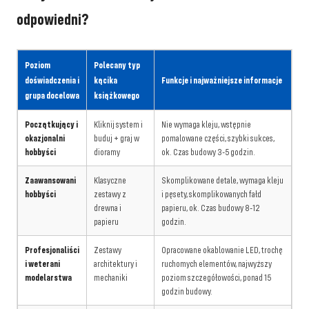
odpowiedni?
Poziom
Polecany typ
doświadczenia i
kącika
Funkcje i najważniejsze informacje
grupa docelowa
książkowego
Początkujący i
Kliknij system i
Nie wymaga kleju, wstępnie
okazjonalni
buduj + graj w
pomalowane części, szybki sukces,
hobbyści
dioramy
ok. Czas budowy 3-5 godzin.
Zaawansowani
Klasyczne
Skomplikowane detale, wymaga kleju
hobbyści
zestawy z
i pęsety, skomplikowanych fałd
drewna i
papieru, ok. Czas budowy 8-12
papieru
godzin.
Profesjonaliści
Zestawy
Opracowane okablowanie LED, trochę
i weterani
architektury i
ruchomych elementów, najwyższy
modelarstwa
mechaniki
poziom szczegółowości, ponad 15
godzin budowy.