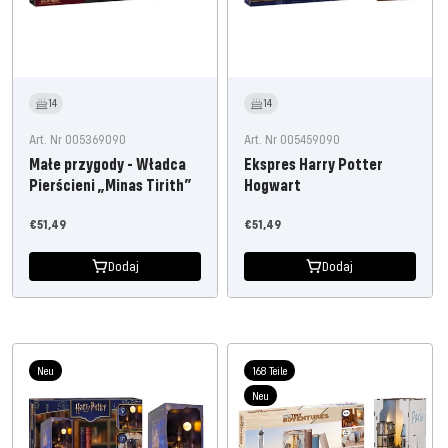
14
14
Art. Nr 005369090
Art. Nr 005459090
Małe przygody - Władca
Ekspres Harry Potter
Pierścieni „Minas Tirith”
Hogwart
Oferta
Oferta
€51,49
€51,49
cenowa
cenowa
Dodaj
Dodaj
Neu
168 Teile
Neu