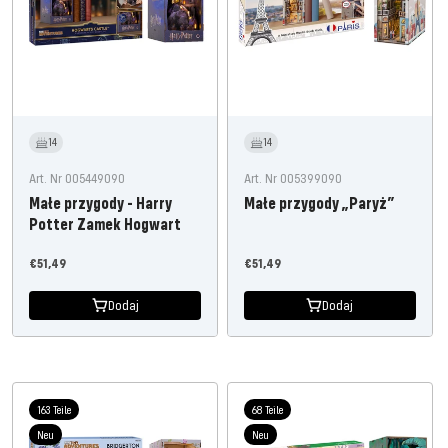
14
14
Art. Nr 005449090
Art. Nr 005399090
Małe przygody - Harry
Małe przygody „Paryż”
Potter Zamek Hogwart
Oferta
Oferta
€51,49
€51,49
cenowa
cenowa
Dodaj
Dodaj
163 Teile
68 Teile
Neu
Neu