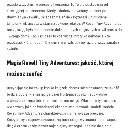
przede wszystkim w procesie tworzenia. To Twoja odskocznia od
stresującej codzienności. Kiedy składasz drewniany element po
drewnianym kawałku, składasz maleńkie książeczki lub druciane
lampiony, wkraczasz w stan głębokiego relaksu. W Revell Tiny Adventures
naszą misją było dostarczanie dokładnie tych magicznych chwil prosto do
Twojego domu. Kącik Książek to coś więcej niż tylko dekoracja - to
przeżycie, które napełni Cię dumą w chwili, gdy po raz pierwszy zapalisz
światło.
Magia Revell Tiny Adventures: jakość, której
możesz zaufać
Decydując się na zakup kącika książek, chcesz mieć pewność, że jakość
będzie dobra. Nie ma nic bardziej frustrującego niż niedokładnie
wytłoczone części lub niezrozumiałe instrukcje. Właśnie w tym miejscu
wkraczamy jako doświadczeni eksperci w budowaniu modeli. Modele
Revell Tiny Adventures charakteryzują się najwyższą precyzją.
Korzystamy z najnowocześniejszej technologii wycinania laserowego,
dzięki czemu każdy, nawet najmniejszy szczegół, idealnie do siebie