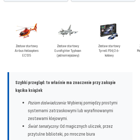
Zestaw startowy
Zestaw startowy
Zestaw startowy
Airbus Helicopters
Eurofighter Typhoon
Tyrrell P34/2 6-
Me
EC135
(jednomiejscowy)
kołowy
Szybki przegląd: to właśnie ma znaczenie przy zakupie
kącika książek
Poziom doświadczenia:
Wybieraj pomiędzy prostymi
systemami zatrzaskowymi lub wyrafinowanymi
zestawami klejowymi.
Świat tematyczny:
Od magicznych uliczek, przez
przytulne biblioteki, po mroczne biura