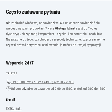
Często zadawane pytania
Nie znalazłeś właściwej odpowiedzi w FAQ lub chcesz dowiedzieć się
więcej o naszych produktach? Nasz
Obsługa klienta
jest do Twojej
dyspozycji, służąc radą i wsparciem – szybko, kompetentnie i osobiście.
Niezależnie od tego, czy chodzi o szczegóły techniczne, części zamienne
czy wskazówki dotyczące użytkowania: jesteśmy do Twojej dyspozycji.
Wsparcie 24/7
Telefon
+49 (0) 800 22 77 372 / +43 (0) 662 88 921 333
Od poniedziałku do czwartku od 9:00 do 15:00, piątek od 9:00 do 12:00
E-mail
Kontakt