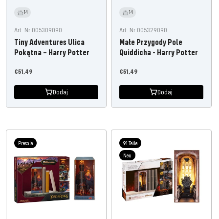
14
14
Art. Nr 005309090
Art. Nr 005329090
Tiny Adventures Ulica
Małe Przygody Pole
Pokątna – Harry Potter
Quiddicha - Harry Potter
Oferta
Oferta
€51,49
€51,49
cenowa
cenowa
Dodaj
Dodaj
Presale
91 Teile
Neu