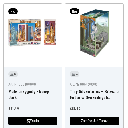
Neu
Neu
14
14
Art. Nr 005409090
Art. Nr 005469090
Małe przygody - Nowy
Tiny Adventures – Bitwa o
Jork
Endor w Gwiezdnych
Wojnach
Oferta
Oferta
€51,49
€51,49
cenowa
cenowa
Dodaj
Zamów Już Teraz