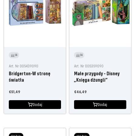
14
14
Art. Nr 005439090
Art. Nr 005359090
Bridgerton-W stronę
Małe przygody - Disney
światła
„Księga dżungli”
Oferta
Oferta
€51,49
€46,49
cenowa
cenowa
Dodaj
Dodaj