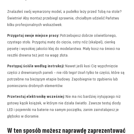
Znalazłeś swój wymarzony model, a pudełko leży przed Tobą na stole?
Świetnie! Aby montaż przebiegł sprawnie, chciałbym udzielić Państwu
kilku profesjonalnych wskazówek.
Przygotuj swoje miejsce pracy:
Potrzebujesz dobrze oświetlonego,
czystego stołu. Przygotuj matę do cięcia, ostry nóż (skalpel), cienką
pęsetę i wysokiej jakości klej do modelarstwa. Mały kosz na śmieci na
resztki drewna też jest na wagę złota.
Postępuj ściśle według instrukcji:
Nawet jeśli kusi Cię wypchnięcie
części z drewnianych paneli – nie rób tego! Usuń tylko te części, które są
potrzebne na bieżącym etapie budowy. Zapobiegnie to zgubieniu lub
pomieszaniu drobnych elementów.
Przetestuj elektronikę wcześniej:
Nie ma nic bardziej irytującego niż
gotowy kącik książek, w którym nie działa światło. Zawsze testuj diody
LED i pojemniki na baterie na samym początku, zanim zainstalujesz je
głęboko w dioramie.
W ten sposób możesz naprawdę zaprezentować