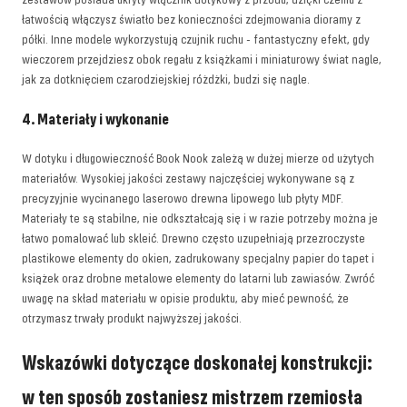
łatwością włączysz światło bez konieczności zdejmowania dioramy z
półki. Inne modele wykorzystują czujnik ruchu - fantastyczny efekt, gdy
wieczorem przejdziesz obok regału z książkami i miniaturowy świat nagle,
jak za dotknięciem czarodziejskiej różdżki, budzi się nagle.
4. Materiały i wykonanie
W dotyku i długowieczność Book Nook zależą w dużej mierze od użytych
materiałów. Wysokiej jakości zestawy najczęściej wykonywane są z
precyzyjnie wycinanego laserowo drewna lipowego lub płyty MDF.
Materiały te są stabilne, nie odkształcają się i w razie potrzeby można je
łatwo pomalować lub skleić. Drewno często uzupełniają przezroczyste
plastikowe elementy do okien, zadrukowany specjalny papier do tapet i
książek oraz drobne metalowe elementy do latarni lub zawiasów. Zwróć
uwagę na skład materiału w opisie produktu, aby mieć pewność, że
otrzymasz trwały produkt najwyższej jakości.
Wskazówki dotyczące doskonałej konstrukcji:
w ten sposób zostaniesz mistrzem rzemiosła