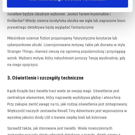
pomiędzy powieściami fantasy? W takim razie magiczna uliczka z
krzywymi domami, magicznymi butelkami z miksturami i mistycznym
światłem będzie idealnym wyborem. Jesteś fanem kryminałów i
thrillerów? Wtedy ciemna londyńska uliczka we mgle lub zagracone biuro
prywatnego detektywa będą wyglądać fantastycznie.
Miłośnikom science fiction proponujemy futurystyczne korytarze lub
cyberpunkowe uliczki. Licencjonowane motywy, takie jak dioramy w stylu
Stranger Things, również cieszą się ogromną popularnością i przyciągają
wzrok. Wybierz motyw, który natychmiast poruszy Twoją wyobraźnię, gdy
na niego spojrzysz.
3. Oświetlenie i szczegóły techniczne
Kącik Książki bez światła traci wiele ze swojej magii. Oświetlenie jest
centralnym elementem, który naprawdę wydobywa głębię i atmosferę.
Przy zakupie zwróć uwagę na to, jaki rodzaj oświetlenia jest zintegrowany.
Większość naszych zestawów Revell Tiny Adventures jest wyposażona w
wysokiej jakości diody LED o barwie ciepłej bieli lub kolorowe.
Sprawdź także, jak sterowane jest światło. Wiele nowoczesnych
zestawów posiada ukryty włącznik dotykowy z przodu, dzięki czemu z