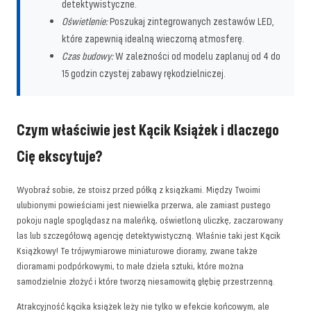
detektywistyczne.
Oświetlenie:
Poszukaj zintegrowanych zestawów LED,
które zapewnią idealną wieczorną atmosferę.
Czas budowy:
W zależności od modelu zaplanuj od 4 do
15 godzin czystej zabawy rękodzielniczej.
Czym właściwie jest Kącik Książek i dlaczego
Cię ekscytuje?
Wyobraź sobie, że stoisz przed półką z książkami. Między Twoimi
ulubionymi powieściami jest niewielka przerwa, ale zamiast pustego
pokoju nagle spoglądasz na maleńką, oświetloną uliczkę, zaczarowany
las lub szczegółową agencję detektywistyczną. Właśnie taki jest Kącik
Książkowy! Te trójwymiarowe miniaturowe dioramy, zwane także
dioramami podpórkowymi, to małe dzieła sztuki, które można
samodzielnie złożyć i które tworzą niesamowitą głębię przestrzenną.
Atrakcyjność kącika książek leży nie tylko w efekcie końcowym, ale