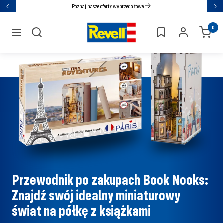
Przejdź
Poznaj nasze oferty wyprzedażowe
Powrót
Nas
bezpośrednio
Revell
0
do
nawigacja
treści
Przewodnik po zakupach Book Nooks:
Znajdź swój idealny miniaturowy
świat na półkę z książkami