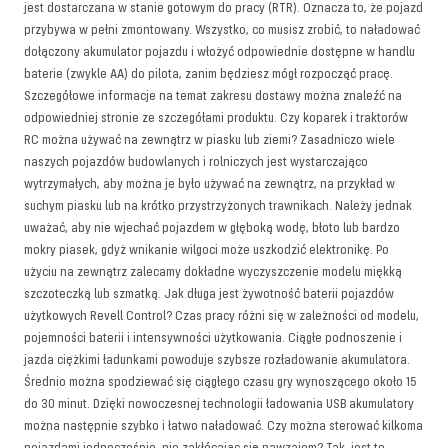
jest dostarczana w stanie gotowym do pracy (RTR). Oznacza to, że pojazd
przybywa w pełni zmontowany. Wszystko, co musisz zrobić, to naładować
dołączony akumulator pojazdu i włożyć odpowiednie dostępne w handlu
baterie (zwykle AA) do pilota, zanim będziesz mógł rozpocząć pracę.
Szczegółowe informacje na temat zakresu dostawy można znaleźć na
odpowiedniej stronie ze szczegółami produktu.
Czy koparek i traktorów
RC można używać na zewnątrz w piasku lub ziemi? Zasadniczo wiele
naszych pojazdów budowlanych i rolniczych jest wystarczająco
wytrzymałych, aby można je było używać na zewnątrz, na przykład w
suchym piasku lub na krótko przystrzyżonych trawnikach. Należy jednak
uważać, aby nie wjechać pojazdem w głęboką wodę, błoto lub bardzo
mokry piasek, gdyż wnikanie wilgoci może uszkodzić elektronikę. Po
użyciu na zewnątrz zalecamy dokładne wyczyszczenie modelu miękką
szczoteczką lub szmatką.
Jak długa jest żywotność baterii pojazdów
użytkowych Revell Control? Czas pracy różni się w zależności od modelu,
pojemności baterii i intensywności użytkowania. Ciągłe podnoszenie i
jazda ciężkimi ładunkami powoduje szybsze rozładowanie akumulatora.
Średnio można spodziewać się ciągłego czasu gry wynoszącego około 15
do 30 minut. Dzięki nowoczesnej technologii ładowania USB akumulatory
można następnie szybko i łatwo naładować.
Czy można sterować kilkoma
pojazdami jednocześnie, nie zakłócając się nawzajem? Tak, jest to