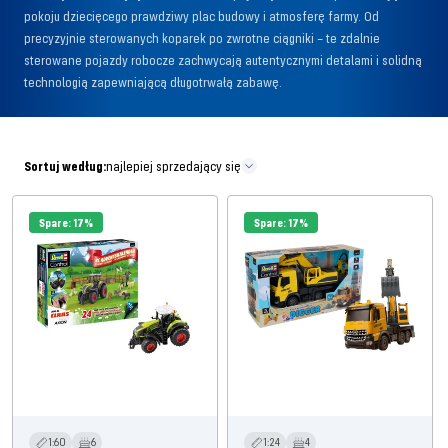
pokoju dziecięcego prawdziwy plac budowy i atmosferę farmy. Od
precyzyjnie sterowanych koparek po zwrotne ciągniki – te zdalnie
sterowane pojazdy robocze zachwycają autentycznymi detalami i solidną
technologią zapewniającą długotrwałą zabawę.
Sortuj według:
najlepiej sprzedający się
Spare: 17%
Spare: 17%
1:60
6
1:24
4