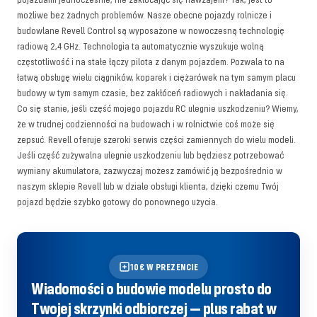
możliwe bez żadnych problemów. Nasze obecne pojazdy rolnicze i
budowlane Revell Control są wyposażone w nowoczesną technologię
radiową 2,4 GHz. Technologia ta automatycznie wyszukuje wolną
częstotliwość i na stałe łączy pilota z danym pojazdem. Pozwala to na
łatwą obsługę wielu ciągników, koparek i ciężarówek na tym samym placu
budowy w tym samym czasie, bez zakłóceń radiowych i nakładania się.
Co się stanie, jeśli część mojego pojazdu RC ulegnie uszkodzeniu? Wiemy,
że w trudnej codzienności na budowach i w rolnictwie coś może się
zepsuć. Revell oferuje szeroki serwis części zamiennych do wielu modeli.
Jeśli część zużywalna ulegnie uszkodzeniu lub będziesz potrzebować
wymiany akumulatora, zazwyczaj możesz zamówić ją bezpośrednio w
naszym sklepie Revell lub w dziale obsługi klienta, dzięki czemu Twój
pojazd będzie szybko gotowy do ponownego użycia.
10€ W PREZENCIE
Wiadomości o budowie modelu prosto do
Twojej skrzynki odbiorczej — plus rabat w