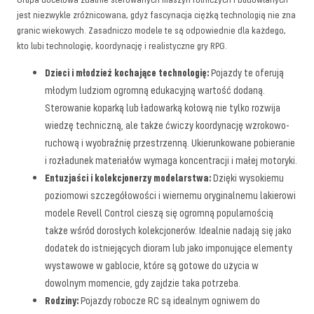
jest niezwykle zróżnicowana, gdyż fascynacja ciężką technologią nie zna
granic wiekowych. Zasadniczo modele te są odpowiednie dla każdego,
kto lubi technologię, koordynację i realistyczne gry RPG.
Dzieci i młodzież kochające technologię:
Pojazdy te oferują
młodym ludziom ogromną edukacyjną wartość dodaną.
Sterowanie koparką lub ładowarką kołową nie tylko rozwija
wiedzę techniczną, ale także ćwiczy koordynację wzrokowo-
ruchową i wyobraźnię przestrzenną. Ukierunkowane pobieranie
i rozładunek materiałów wymaga koncentracji i małej motoryki.
Entuzjaści i kolekcjonerzy modelarstwa:
Dzięki wysokiemu
poziomowi szczegółowości i wiernemu oryginalnemu lakierowi
modele Revell Control cieszą się ogromną popularnością
także wśród dorosłych kolekcjonerów. Idealnie nadają się jako
dodatek do istniejących dioram lub jako imponujące elementy
wystawowe w gablocie, które są gotowe do użycia w
dowolnym momencie, gdy zajdzie taka potrzeba.
Rodziny:
Pojazdy robocze RC są idealnym ogniwem do