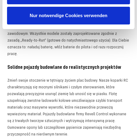
Revell Control
Nur notwendige Cookies verwenden
W naszym sklepie Revell oferujemy starannie opracowany asortyment
obejmujący najbardziej ekscytujące maszyny w codziennym życiu
zawodowym. Wszystkie modele zostały zaprojektowane zgodnie z
zasadą „Ready-to-Run” (gotowe do natychmiastowego użycia). Dla Ciebie
oznacza to: naładuj baterię, włóż baterie do pilota i od razu rozpocznij
pracę.
Solidne pojazdy budowlane do realistycznych projektów
Zmień swoje otoczenie w tętniący życiem plac budowy. Nasze koparki RC
charakteryzują się mocnymi silnikami i czułym sterowaniem, które
pozwalają precyzyjnie usunąć ziemię lub unosić się w piasku. Flotę
uzupełniają zwrotne ładowarki kołowe umożliwiające szybki transport
materiału oraz masywne wywrotki, które niezawodnie przewożą
wywieziony materiał. Pojazdy budowlane firmy Revell Control wykonane
są z trwałych tworzyw sztucznych i wytrzymują intensywną pracę.
Gumowane opony lub szczegółowe gąsienice zapewniają niezbędną
przyczepność na nierównym terenie.