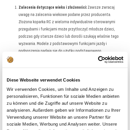
Zalecenia dotyczące wieku i złożoności:
Zawsze zwracaj
uwagę na zalecenia wiekowe podane przez producenta.
Złożona koparka RC z wieloma indywidualnie sterowanymi
przegubami i funkcjami może przytłoczyć młodsze dzieci,
podczas gdy starsze dzieci lub dorośli szukają właśnie tego
wyzwania. Modele z podstawowymi funkcjami jazdy i
podnoszenia nadają się do użytku podstawowego.
Funkcjonalność i mobilność:
Zastanów się, jakie czynności
chcesz wykonywać przy pomocy pojazdu. Czy model powinien
przede wszystkim jeździć, czy też cenisz sobie w pełni
funkcjonalne łyżki, uchylne powierzchnie załadunkowe,
Diese Webseite verwendet Cookies
obrotowe kabiny i zaczepiane przyczepy? Im więcej funkcji
Wir verwenden Cookies, um Inhalte und Anzeigen zu
oferuje dany model, tym zazwyczaj dłuższa będzie zabawa.
personalisieren, Funktionen für soziale Medien anbieten
Technologia akumulatorów i zasilanie:
Dowiedz się o rodzaju
zu können und die Zugriffe auf unsere Website zu
źródła energii. Wiele nowoczesnych pojazdów Revell Control
analysieren. Außerdem geben wir Informationen zu Ihrer
jest wyposażonych w mocne akumulatory litowo-jonowe,
Verwendung unserer Website an unsere Partner für
które można wygodnie ładować za pomocą dołączonego kabla
soziale Medien, Werbung und Analysen weiter. Unsere