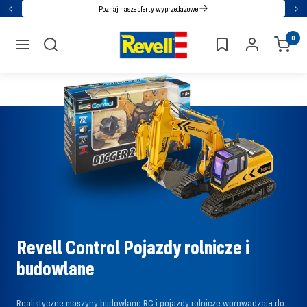
Przejdź
Poznaj nasze oferty wyprzedażowe
Powrót
Nas
bezpośrednio
Revell
0
do
nawigacja
treści
Revell Control Pojazdy rolnicze i
budowlane
Realistyczne maszyny budowlane RC i pojazdy rolnicze wprowadzają do