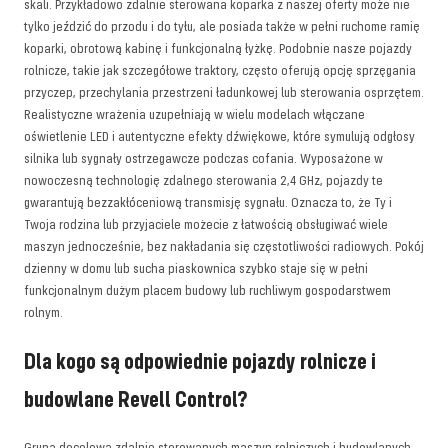
skali.
Przykładowo zdalnie sterowana koparka z naszej oferty może nie
tylko jeździć do przodu i do tyłu, ale posiada także w pełni ruchome ramię
koparki, obrotową kabinę i funkcjonalną łyżkę. Podobnie nasze pojazdy
rolnicze, takie jak szczegółowe traktory, często oferują opcję sprzęgania
przyczep, przechylania przestrzeni ładunkowej lub sterowania osprzętem.
Realistyczne wrażenia uzupełniają w wielu modelach włączane
oświetlenie LED i autentyczne efekty dźwiękowe, które symulują odgłosy
silnika lub sygnały ostrzegawcze podczas cofania.
Wyposażone w
nowoczesną technologię zdalnego sterowania 2,4 GHz, pojazdy te
gwarantują bezzakłóceniową transmisję sygnału. Oznacza to, że Ty i
Twoja rodzina lub przyjaciele możecie z łatwością obsługiwać wiele
maszyn jednocześnie, bez nakładania się częstotliwości radiowych. Pokój
dzienny w domu lub sucha piaskownica szybko staje się w pełni
funkcjonalnym dużym placem budowy lub ruchliwym gospodarstwem
rolnym.
Dla kogo są odpowiednie pojazdy rolnicze i
budowlane Revell Control?
Grupa docelowa zdalnie sterowanych maszyn rolniczych i budowlanych