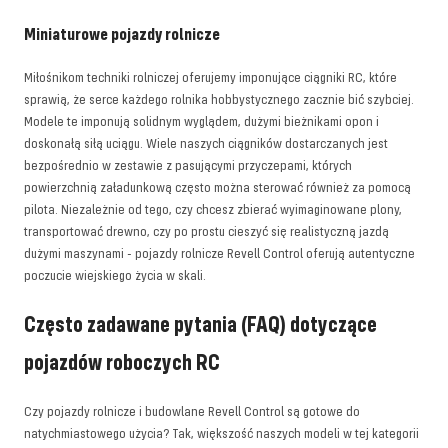
Miniaturowe pojazdy rolnicze
Miłośnikom techniki rolniczej oferujemy imponujące ciągniki RC, które
sprawią, że serce każdego rolnika hobbystycznego zacznie bić szybciej.
Modele te imponują solidnym wyglądem, dużymi bieżnikami opon i
doskonałą siłą uciągu. Wiele naszych ciągników dostarczanych jest
bezpośrednio w zestawie z pasującymi przyczepami, których
powierzchnią załadunkową często można sterować również za pomocą
pilota. Niezależnie od tego, czy chcesz zbierać wyimaginowane plony,
transportować drewno, czy po prostu cieszyć się realistyczną jazdą
dużymi maszynami - pojazdy rolnicze Revell Control oferują autentyczne
poczucie wiejskiego życia w skali.
Często zadawane pytania (FAQ) dotyczące
pojazdów roboczych RC
Czy pojazdy rolnicze i budowlane Revell Control są gotowe do
natychmiastowego użycia? Tak, większość naszych modeli w tej kategorii