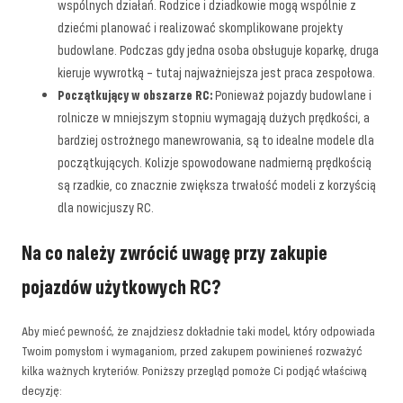
wspólnych działań. Rodzice i dziadkowie mogą wspólnie z
dziećmi planować i realizować skomplikowane projekty
budowlane. Podczas gdy jedna osoba obsługuje koparkę, druga
kieruje wywrotką – tutaj najważniejsza jest praca zespołowa.
Początkujący w obszarze RC:
Ponieważ pojazdy budowlane i
rolnicze w mniejszym stopniu wymagają dużych prędkości, a
bardziej ostrożnego manewrowania, są to idealne modele dla
początkujących. Kolizje spowodowane nadmierną prędkością
są rzadkie, co znacznie zwiększa trwałość modeli z korzyścią
dla nowicjuszy RC.
Na co należy zwrócić uwagę przy zakupie
pojazdów użytkowych RC?
Aby mieć pewność, że znajdziesz dokładnie taki model, który odpowiada
Twoim pomysłom i wymaganiom, przed zakupem powinieneś rozważyć
kilka ważnych kryteriów. Poniższy przegląd pomoże Ci podjąć właściwą
decyzję: