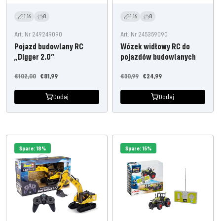
1:16
8
1:16
8
Art. Nr 249249090
Art. Nr 245359090
Pojazd budowlany RC
Wózek widłowy RC do
„Digger 2.0”
pojazdów budowlanych
Cena
Oferta
Cena
Oferta
€102,00
€81,99
€30,99
€24,99
regularna
cenowa
regularna
cenowa
Dodaj
Dodaj
Spare: 18%
Spare: 15%