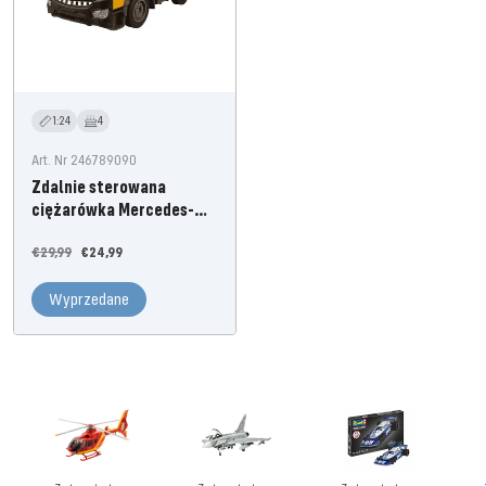
1:24
4
Art. Nr 246789090
Zdalnie sterowana
ciężarówka Mercedes-
Benz Arocs „Mój mały
Cena
Oferta
€29,99
€24,99
wywrotka”
regularna
cenowa
Wyprzedane