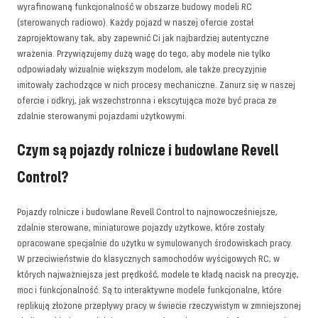
wyrafinowaną funkcjonalność w obszarze budowy modeli RC
(sterowanych radiowo). Każdy pojazd w naszej ofercie został
zaprojektowany tak, aby zapewnić Ci jak najbardziej autentyczne
wrażenia. Przywiązujemy dużą wagę do tego, aby modele nie tylko
odpowiadały wizualnie większym modelom, ale także precyzyjnie
imitowały zachodzące w nich procesy mechaniczne. Zanurz się w naszej
ofercie i odkryj, jak wszechstronna i ekscytująca może być praca ze
zdalnie sterowanymi pojazdami użytkowymi.
Czym są pojazdy rolnicze i budowlane Revell
Control?
Pojazdy rolnicze i budowlane Revell Control to najnowocześniejsze,
zdalnie sterowane, miniaturowe pojazdy użytkowe, które zostały
opracowane specjalnie do użytku w symulowanych środowiskach pracy.
W przeciwieństwie do klasycznych samochodów wyścigowych RC, w
których najważniejsza jest prędkość, modele te kładą nacisk na precyzję,
moc i funkcjonalność. Są to interaktywne modele funkcjonalne, które
replikują złożone przepływy pracy w świecie rzeczywistym w zmniejszonej