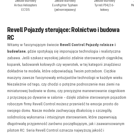
Zestaw startowy
Zestaw startowy
Zestaw startowy
Airbus Helicopters
Eurofighter Typhoon
Tyrrell P34/2 6-
Me
EC135
(jednomiejscowy)
kołowy
Revell Pojazdy sterujące: Rolnictwo i budowa
RC
Witamy w fascynującym świecie
Revell Control Pojazdy rolnicze i
budowlane
, gdzie spotykają się imponująca technologia i realistyczna
zabawa. Jeśli szukasz wysokiej jakości zdalnie sterowanych ciągników,
koparek, ładowarek kołowych czy wywrotek, w tej kategorii znajdziesz
dokładnie te modele, które odpowiadają Twoim potrzebom. Ciężkie
maszyny zawsze fascynowały entuzjastów technologii w każdym wieku.
Niezależnie od tego, czy chodzi o potężne podnoszenie mas ziemi na
miniaturowej budowie w domu, czy precyzyjne manewrowanie ciągnikiem
z przyczepą po dywanie w salonie – dzięki zdalnie sterowanym pojazdom
roboczym firmy Revell Control możesz przenieść te emocje prosto do
swojego domu. Nasze modele zachwycają dbałością o szczegóły,
solidnością wykonania i intuicyjnym sterowaniem, które zapewniają
długotrwałą przyjemność zarówno początkującym, jak i zaawansowanym
pilotom RC.
Seria Revell Control oznacza najwyższą jakość i