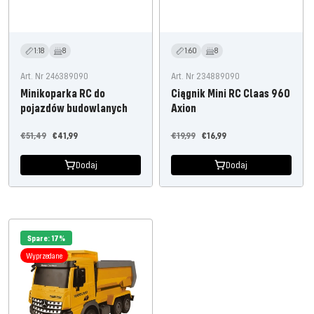
1:18
8
1:60
8
Art. Nr 246389090
Art. Nr 234889090
Minikoparka RC do
Ciągnik Mini RC Claas 960
pojazdów budowlanych
Axion
Cena
Oferta
Cena
Oferta
€51,49
€41,99
€19,99
€16,99
regularna
cenowa
regularna
cenowa
Dodaj
Dodaj
Spare: 17%
Wyprzedane